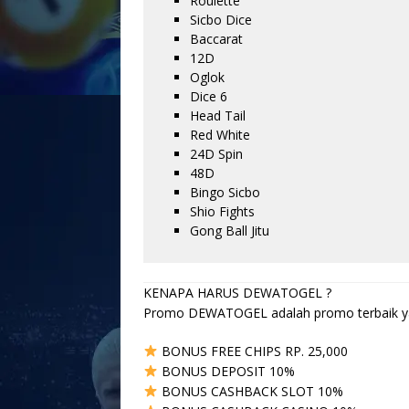
Roulette
Sicbo Dice
Baccarat
12D
Oglok
Dice 6
Head Tail
Red White
24D Spin
48D
Bingo Sicbo
Shio Fights
Gong Ball Jitu
KENAPA HARUS DEWATOGEL ?
Promo DEWATOGEL adalah promo terbaik yang
BONUS FREE CHIPS RP. 25,000
BONUS DEPOSIT 10%
BONUS CASHBACK SLOT 10%