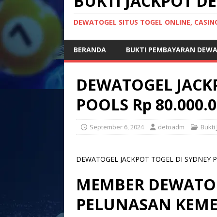
BUKTI JACKPOT D
DEWATOGEL SITUS TOGEL ONLINE, CASINO
BERANDA
BUKTI PEMBAYARAN DEW
DEWATOGEL JACKP
POOLS Rp 80.000.
September 6, 2024
detoadm
Bukti
DEWATOGEL JACKPOT TOGEL DI SYDNEY PO
MEMBER DEWATO
PELUNASAN KEME