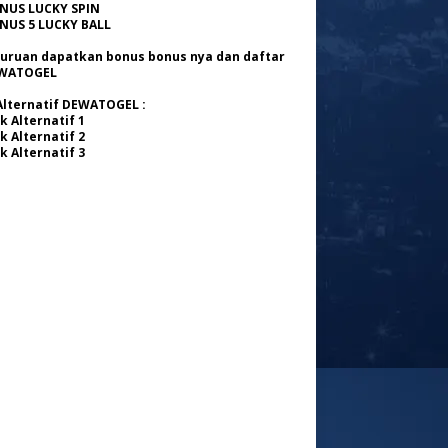
NUS LUCKY SPIN
NUS 5 LUCKY BALL
uruan dapatkan bonus bonus nya dan daftar
EWATOGEL
Alternatif
DEWATOGEL
:
k Alternatif 1
k Alternatif 2
k Alternatif 3