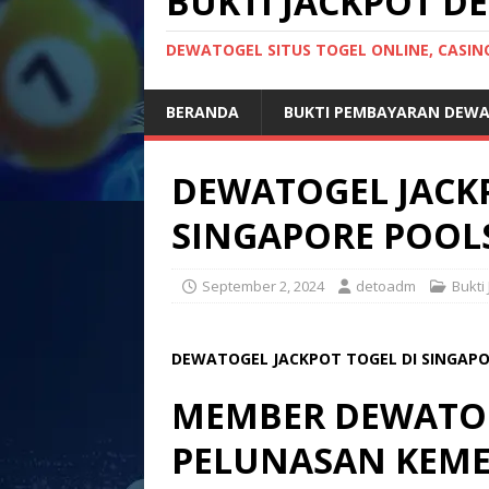
BUKTI JACKPOT D
DEWATOGEL SITUS TOGEL ONLINE, CASINO
BERANDA
BUKTI PEMBAYARAN DEW
DEWATOGEL JACKP
SINGAPORE POOLS 
September 2, 2024
detoadm
Bukti
DEWATOGEL JACKPOT TOGEL DI SINGAPOR
MEMBER DEWATO
PELUNASAN KEM