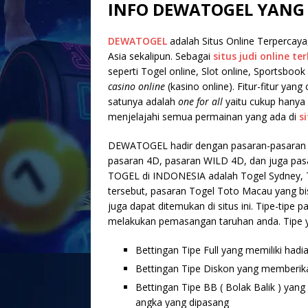
INFO DEWATOGEL YANG 
DEWATOGEL
adalah Situs Online Terpercaya
Asia sekalipun. Sebagai
situs judi online te
seperti Togel online, Slot online, Sportsboo
casino online
(kasino online). Fitur-fitur yan
satunya adalah
one for all
yaitu cukup hanya 
menjelajahi semua permainan yang ada di
s
DEWATOGEL hadir dengan pasaran-pasaran y
pasaran 4D, pasaran WILD 4D, dan juga pasa
TOGEL di INDONESIA adalah Togel Sydney, To
tersebut, pasaran Togel Toto Macau yang bis
juga dapat ditemukan di situs ini. Tipe-tipe 
melakukan pemasangan taruhan anda. Tipe ya
Bettingan Tipe Full yang memiliki hadi
Bettingan Tipe Diskon yang memberik
Bettingan Tipe BB ( Bolak Balik ) yang
angka yang dipasang