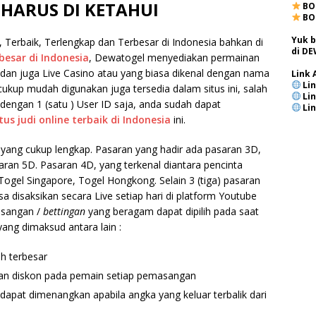
HARUS DI KETAHUI
BO
BO
Yuk b
, Terbaik, Terlengkap dan Terbesar di Indonesia bahkan di
di D
rbesar di Indonesia
, Dewatogel menyediakan permainan
k dan juga Live Casino atau yang biasa dikenal dengan nama
Link 
Lin
g cukup mudah digunakan juga tersedia dalam situs ini, salah
Lin
dengan 1 (satu ) User ID saja, anda sudah dapat
Lin
itus judi
online terbaik di Indonesia
ini.
ang cukup lengkap. Pasaran yang hadir ada pasaran 3D,
ran 5D. Pasaran 4D, yang terkenal diantara pencinta
gel Singapore, Togel Hongkong. Selain 3 (tiga) pasaran
a disaksikan secara Live setiap hari di platform Youtube
pasangan /
bettingan
yang beragam dapat dipilih pada saat
ng dimaksud antara lain :
ah terbesar
an diskon pada pemain setiap pemasangan
 dapat dimenangkan apabila angka yang keluar terbalik dari