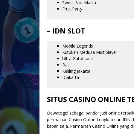
Sweet Slot Mania
Fruit Party
– IDN SLOT
Mobile Legends
Kutukan Medusa Multiplayer
Ultra Gatotkaca
Bali
Keliling Jakarta
Djakarta
SITUS CASINO ONLINE 
Dewatogel sebagai bandar judi online terbai
permainan Casino Online Lengkap dari IDNLI
kapan saja. Permainan Casino Online yang di 