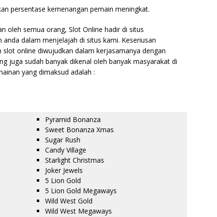
nkan persentase kemenangan pemain meningkat.
 oleh semua orang, Slot Online hadir di situs
nda dalam menjelajah di situs kami. Keseriusan
lot online diwujudkan dalam kerjasamanya dengan
yang juga sudah banyak dikenal oleh banyak masyarakat di
mainan yang dimaksud adalah :
Pyramid Bonanza
Sweet Bonanza Xmas
Sugar Rush
Candy Village
Starlight Christmas
Joker Jewels
5 Lion Gold
5 Lion Gold Megaways
Wild West Gold
Wild West Megaways