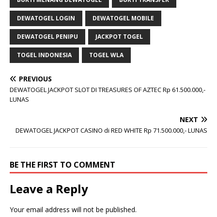
DEWATOGEL LOGIN
DEWATOGEL MOBILE
DEWATOGEL PENIPU
JACKPOT TOGEL
TOGEL INDONESIA
TOGEL WLA
PREVIOUS
DEWATOGEL JACKPOT SLOT DI TREASURES OF AZTEC Rp 61.500.000,-
LUNAS
NEXT
DEWATOGEL JACKPOT CASINO di RED WHITE Rp 71.500.000,- LUNAS
BE THE FIRST TO COMMENT
Leave a Reply
Your email address will not be published.