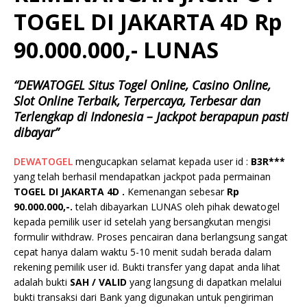
TOGEL DI JAKARTA 4D Rp
90.000.000,- LUNAS
“DEWATOGEL Situs Togel Online, Casino Online,
Slot Online Terbaik, Terpercaya, Terbesar dan
Terlengkap di Indonesia – Jackpot berapapun pasti
dibayar”
DEWATOGEL
mengucapkan selamat kepada user id :
B3R***
yang telah berhasil mendapatkan jackpot pada permainan
TOGEL DI JAKARTA 4D .
Kemenangan sebesar
Rp
90.000.000,-.
telah dibayarkan LUNAS oleh pihak dewatogel
kepada pemilik user id setelah yang bersangkutan mengisi
formulir withdraw. Proses pencairan dana berlangsung sangat
cepat hanya dalam waktu 5-10 menit sudah berada dalam
rekening pemilik user id. Bukti transfer yang dapat anda lihat
adalah bukti
SAH / VALID
yang langsung di dapatkan melalui
bukti transaksi dari Bank yang digunakan untuk pengiriman