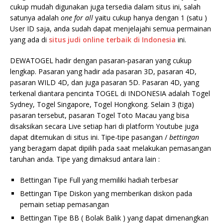
cukup mudah digunakan juga tersedia dalam situs ini, salah
satunya adalah
one for all
yaitu cukup hanya dengan 1 (satu )
User ID saja, anda sudah dapat menjelajahi semua permainan
yang ada di
situs judi online terbaik di Indonesia
ini.
DEWATOGEL hadir dengan pasaran-pasaran yang cukup
lengkap. Pasaran yang hadir ada pasaran 3D, pasaran 4D,
pasaran WILD 4D, dan juga pasaran 5D. Pasaran 4D, yang
terkenal diantara pencinta TOGEL di INDONESIA adalah Togel
Sydney, Togel Singapore, Togel Hongkong. Selain 3 (tiga)
pasaran tersebut, pasaran Togel Toto Macau yang bisa
disaksikan secara Live setiap hari di platform Youtube juga
dapat ditemukan di situs ini. Tipe-tipe pasangan /
bettingan
yang beragam dapat dipilih pada saat melakukan pemasangan
taruhan anda. Tipe yang dimaksud antara lain :
Bettingan Tipe Full yang memiliki hadiah terbesar
Bettingan Tipe Diskon yang memberikan diskon pada
pemain setiap pemasangan
Bettingan Tipe BB ( Bolak Balik ) yang dapat dimenangkan