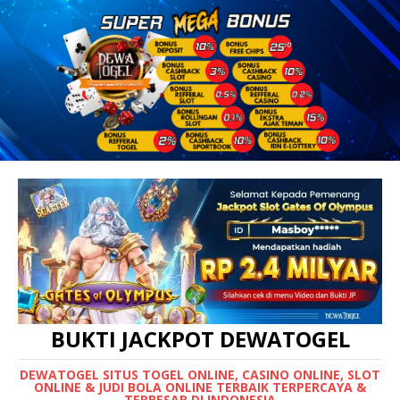
BUKTI JACKPOT DEWATOGEL
DEWATOGEL SITUS TOGEL ONLINE, CASINO ONLINE, SLOT
ONLINE & JUDI BOLA ONLINE TERBAIK TERPERCAYA &
TERBESAR DI INDONESIA