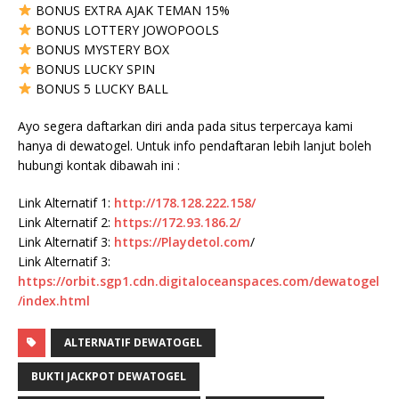
BONUS EXTRA AJAK TEMAN 15%
BONUS LOTTERY JOWOPOOLS
BONUS MYSTERY BOX
BONUS LUCKY SPIN
BONUS 5 LUCKY BALL
Ayo segera daftarkan diri anda pada situs terpercaya kami
hanya di dewatogel. Untuk info pendaftaran lebih lanjut boleh
hubungi kontak dibawah ini :
Link Alternatif 1:
http://178.128.222.158/
Link Alternatif 2:
https://172.93.186.2/
Link Alternatif 3:
https://
Playdetol.com
/
Link Alternatif 3:
https://orbit.sgp1.cdn.digitaloceanspaces.com/dewatogel
/index.html
ALTERNATIF DEWATOGEL
BUKTI JACKPOT DEWATOGEL