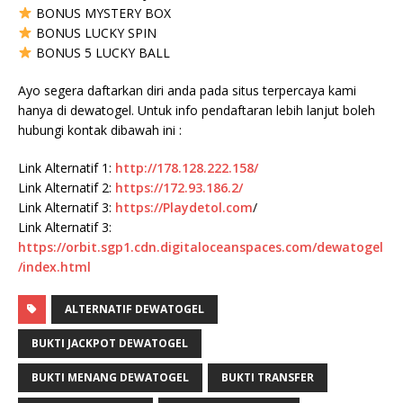
BONUS MYSTERY BOX
BONUS LUCKY SPIN
BONUS 5 LUCKY BALL
Ayo segera daftarkan diri anda pada situs terpercaya kami
hanya di dewatogel. Untuk info pendaftaran lebih lanjut boleh
hubungi kontak dibawah ini :
Link Alternatif 1:
http://178.128.222.158/
Link Alternatif 2:
https://172.93.186.2/
Link Alternatif 3:
https://
Playdetol.com
/
Link Alternatif 3:
https://orbit.sgp1.cdn.digitaloceanspaces.com/dewatogel
/index.html
ALTERNATIF DEWATOGEL
BUKTI JACKPOT DEWATOGEL
BUKTI MENANG DEWATOGEL
BUKTI TRANSFER