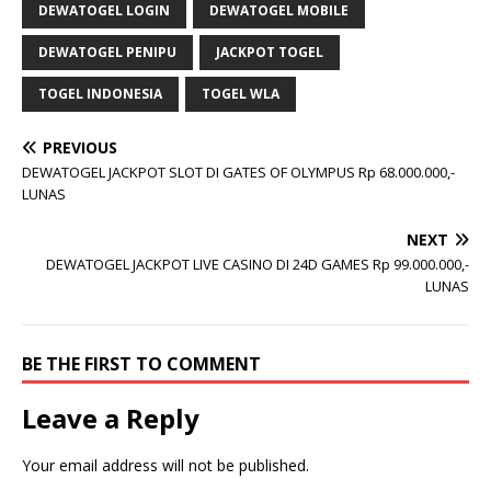
DEWATOGEL LOGIN
DEWATOGEL MOBILE
DEWATOGEL PENIPU
JACKPOT TOGEL
TOGEL INDONESIA
TOGEL WLA
PREVIOUS
DEWATOGEL JACKPOT SLOT DI GATES OF OLYMPUS Rp 68.000.000,-
LUNAS
NEXT
DEWATOGEL JACKPOT LIVE CASINO DI 24D GAMES Rp 99.000.000,-
LUNAS
BE THE FIRST TO COMMENT
Leave a Reply
Your email address will not be published.