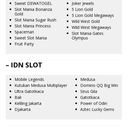
Sweet DEWATOGEL
Joker Jewels
Slot Mania Bonanza
5 Lion Gold
Gold
5 Lion Gold Megaways
Slot Mania Sugar Rush
Wild West Gold
Slot Mania Princess
Wild West Megaways
Spaceman
Slot Mania Gates
Sweet Slot Mania
Olympus
Fruit Party
– IDN SLOT
Mobile Legends
Medusa
Kutukan Medusa Multiplayer
Domino QQ Big Win
Ultra Gatotkaca
Sirus Gila
Bali
Gatotkaca
Keliling Jakarta
Power of Odin
Djakarta
Aztec Lucky Gems