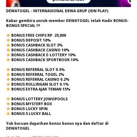
DEWATOGEL - INTERNASIONAL DEWA GRUP (IDN PLAY)
Kabar gembira untuk member DEWATOGEL telah Hadir
BONUS-
BONUS SPECIAL
!!!
BONUS FREE CHIPS RP. 25,000
BONUS DEPOSIT 10%
BONUS CASHBACK SLOT 3%
BONUS CASHBACK CASINO 10%
BONUS CASHBACK E-LOTTERY 10%
BONUS CASHBACK SPORTBOOK 10%
BONUS REFERRAL SLOT 0.5%
BONUS REFERRAL TOGEL 2%
BONUS REFERRAL CASINO 0.2%
BONUS ROLLINGAN SLOT 0.1%
BONUS EXTRA AJAK TEMAN 15%
BONUS LOTTERY JOWOPOOLS
BONUS MYSTERY BOX
BONUS LUCKY SPIN
BONUS 5 LUCKY BALL
Yuk buruan dapatkan bonus bonus nya dan daftar di
DEWATOGEL