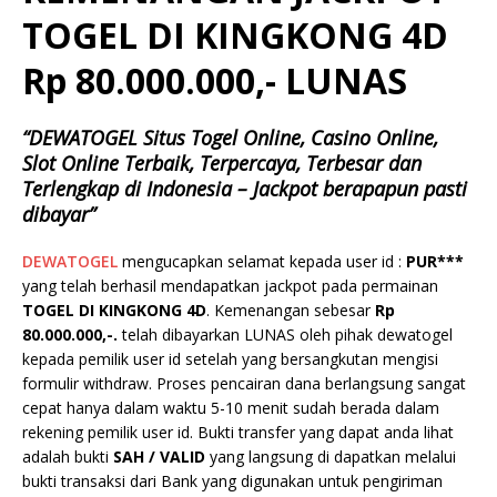
TOGEL DI KINGKONG 4D
Rp 80.000.000,- LUNAS
“DEWATOGEL Situs Togel Online, Casino Online,
Slot Online Terbaik, Terpercaya, Terbesar dan
Terlengkap di Indonesia – Jackpot berapapun pasti
dibayar”
DEWATOGEL
mengucapkan selamat kepada user id :
PUR***
yang telah berhasil mendapatkan jackpot pada permainan
TOGEL DI KINGKONG 4D
.
Kemenangan sebesar
Rp
80.000.000
,-.
telah dibayarkan LUNAS oleh pihak dewatogel
kepada pemilik user id setelah yang bersangkutan mengisi
formulir withdraw. Proses pencairan dana berlangsung sangat
cepat hanya dalam waktu 5-10 menit sudah berada dalam
rekening pemilik user id. Bukti transfer yang dapat anda lihat
adalah bukti
SAH / VALID
yang langsung di dapatkan melalui
bukti transaksi dari Bank yang digunakan untuk pengiriman