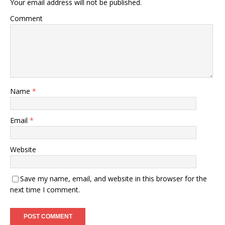
Your email address will not be published.
Comment
Name
*
Email
*
Website
Save my name, email, and website in this browser for the
next time I comment.