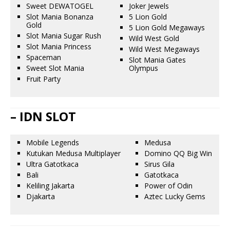
Sweet DEWATOGEL
Joker Jewels
Slot Mania Bonanza
5 Lion Gold
Gold
5 Lion Gold Megaways
Slot Mania Sugar Rush
Wild West Gold
Slot Mania Princess
Wild West Megaways
Spaceman
Slot Mania Gates
Sweet Slot Mania
Olympus
Fruit Party
– IDN SLOT
Mobile Legends
Medusa
Kutukan Medusa Multiplayer
Domino QQ Big Win
Ultra Gatotkaca
Sirus Gila
Bali
Gatotkaca
Keliling Jakarta
Power of Odin
Djakarta
Aztec Lucky Gems