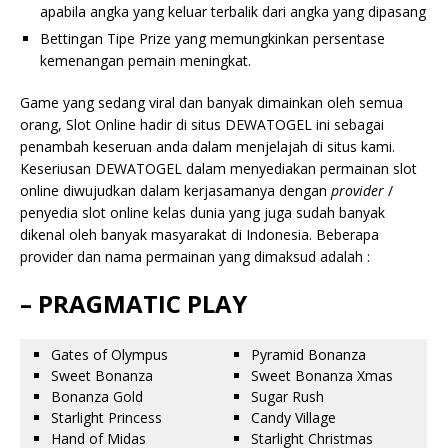
apabila angka yang keluar terbalik dari angka yang dipasang
Bettingan Tipe Prize yang memungkinkan persentase
kemenangan pemain meningkat.
Game yang sedang viral dan banyak dimainkan oleh semua
orang, Slot Online hadir di situs DEWATOGEL ini sebagai
penambah keseruan anda dalam menjelajah di situs kami.
Keseriusan DEWATOGEL dalam menyediakan permainan slot
online diwujudkan dalam kerjasamanya dengan
provider
/
penyedia slot online kelas dunia yang juga sudah banyak
dikenal oleh banyak masyarakat di Indonesia. Beberapa
provider dan nama permainan yang dimaksud adalah :
– PRAGMATIC PLAY
Gates of Olympus
Pyramid Bonanza
Sweet Bonanza
Sweet Bonanza Xmas
Bonanza Gold
Sugar Rush
Starlight Princess
Candy Village
Hand of Midas
Starlight Christmas