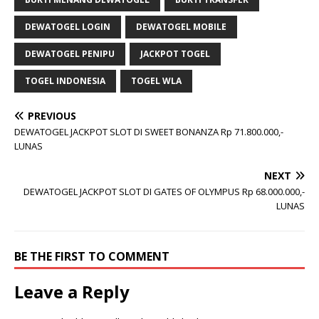
DEWATOGEL LOGIN
DEWATOGEL MOBILE
DEWATOGEL PENIPU
JACKPOT TOGEL
TOGEL INDONESIA
TOGEL WLA
PREVIOUS
DEWATOGEL JACKPOT SLOT DI SWEET BONANZA Rp 71.800.000,-
LUNAS
NEXT
DEWATOGEL JACKPOT SLOT DI GATES OF OLYMPUS Rp 68.000.000,-
LUNAS
BE THE FIRST TO COMMENT
Leave a Reply