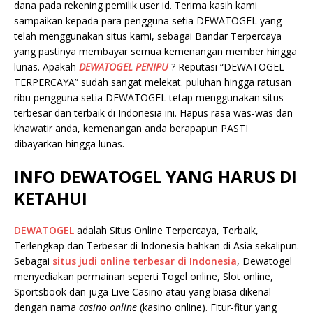
dana pada rekening pemilik user id. Terima kasih kami
sampaikan kepada para pengguna setia DEWATOGEL yang
telah menggunakan situs kami, sebagai Bandar Terpercaya
yang pastinya membayar semua kemenangan member hingga
lunas. Apakah
DEWATOGEL PENIPU
? Reputasi “DEWATOGEL
TERPERCAYA” sudah sangat melekat. puluhan hingga ratusan
ribu pengguna setia DEWATOGEL tetap menggunakan situs
terbesar dan terbaik di Indonesia ini. Hapus rasa was-was dan
khawatir anda, kemenangan anda berapapun PASTI
dibayarkan hingga lunas.
INFO DEWATOGEL YANG HARUS DI
KETAHUI
DEWATOGEL
adalah Situs Online Terpercaya, Terbaik,
Terlengkap dan Terbesar di Indonesia bahkan di Asia sekalipun.
Sebagai
situs jud
i
online terbesar di Indonesia
, Dewatogel
menyediakan permainan seperti Togel online, Slot online,
Sportsbook dan juga Live Casino atau yang biasa dikenal
dengan nama
casino online
(kasino online). Fitur-fitur yang