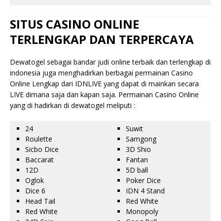
SITUS CASINO ONLINE
TERLENGKAP DAN TERPERCAYA
Dewatogel sebagai bandar judi online terbaik dan terlengkap di
indonesia juga menghadirkan berbagai permainan Casino
Online Lengkap dari IDNLIVE yang dapat di mainkan secara
LIVE dimana saja dan kapan saja. Permainan Casino Online
yang di hadirkan di dewatogel meliputi :
24
Suwit
Roulette
Samgong
Sicbo Dice
3D Shio
Baccarat
Fantan
12D
5D ball
Oglok
Poker Dice
Dice 6
IDN 4 Stand
Head Tail
Red White
Red White
Monopoly