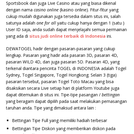
Sportsbook dan juga Live Casino atau yang biasa dikenal
dengan nama
casino online
(kasino online). Fitur-fitur yang
cukup mudah digunakan juga tersedia dalam situs ini, salah
satunya adalah
one for all
yaitu cukup hanya dengan 1 (satu )
User ID saja, anda sudah dapat menjelajahi semua permainan
yang ada di
situs judi online terbaik di Indonesia
ini.
DEWATOGEL hadir dengan pasaran-pasaran yang cukup
lengkap. Pasaran yang hadir ada pasaran 3D, pasaran 4D,
pasaran WILD 4D, dan juga pasaran 5D. Pasaran 4D, yang
terkenal diantara pencinta TOGEL di INDONESIA adalah Togel
Sydney, Togel Singapore, Togel Hongkong. Selain 3 (tiga)
pasaran tersebut, pasaran Togel Toto Macau yang bisa
disaksikan secara Live setiap hari di platform Youtube juga
dapat ditemukan di situs ini. Tipe-tipe pasangan /
bettingan
yang beragam dapat dipilih pada saat melakukan pemasangan
taruhan anda. Tipe yang dimaksud antara lain :
Bettingan Tipe Full yang memiliki hadiah terbesar
Bettingan Tipe Diskon yang memberikan diskon pada