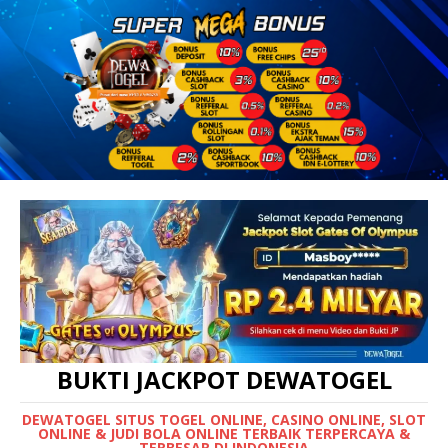
BUKTI JACKPOT DEWATOGEL
DEWATOGEL SITUS TOGEL ONLINE, CASINO ONLINE, SLOT
ONLINE & JUDI BOLA ONLINE TERBAIK TERPERCAYA &
TERBESAR DI INDONESIA