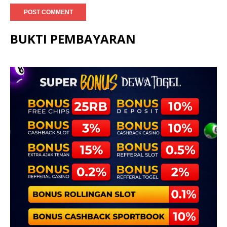
BUKTI PEMBAYARAN