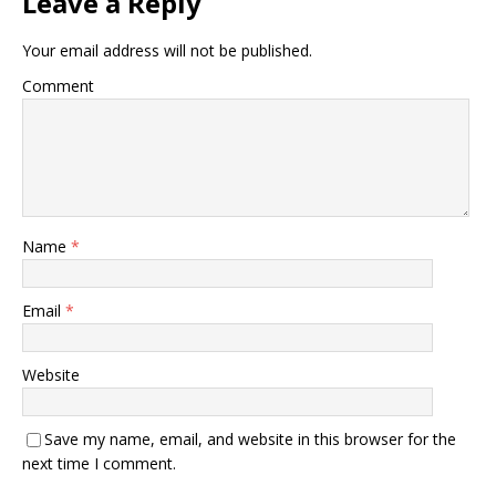
Leave a Reply
Your email address will not be published.
Comment
Name
*
Email
*
Website
Save my name, email, and website in this browser for the
next time I comment.