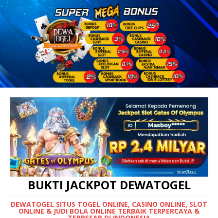
BUKTI JACKPOT DEWATOGEL
DEWATOGEL SITUS TOGEL ONLINE, CASINO ONLINE, SLOT
ONLINE & JUDI BOLA ONLINE TERBAIK TERPERCAYA &
TERBESAR DI INDONESIA