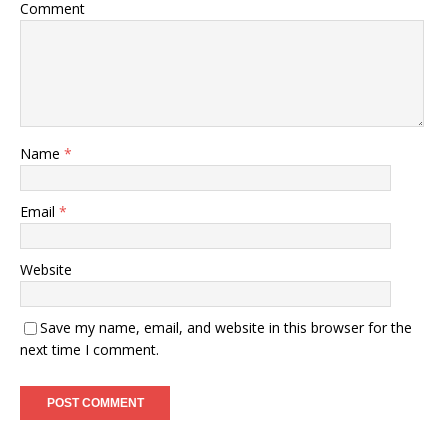
Comment
Name
*
Email
*
Website
Save my name, email, and website in this browser for the
next time I comment.