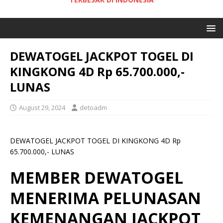
DEWATOGEL JACKPOT TOGEL DI
KINGKONG 4D Rp 65.700.000,-
LUNAS
August 29, 2024
detoadm
DEWATOGEL JACKPOT TOGEL DI KINGKONG 4D Rp
65.700.000,- LUNAS
MEMBER DEWATOGEL
MENERIMA PELUNASAN
KEMENANGAN JACKPOT