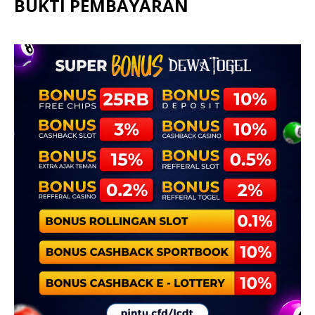
BUKTI PEMBAYARAN