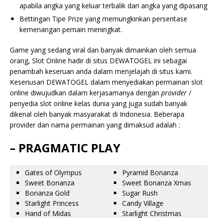
apabila angka yang keluar terbalik dari angka yang dipasang
Bettingan Tipe Prize yang memungkinkan persentase
kemenangan pemain meningkat.
Game yang sedang viral dan banyak dimainkan oleh semua
orang, Slot Online hadir di situs DEWATOGEL ini sebagai
penambah keseruan anda dalam menjelajah di situs kami.
Keseriusan DEWATOGEL dalam menyediakan permainan slot
online diwujudkan dalam kerjasamanya dengan
provider
/
penyedia slot online kelas dunia yang juga sudah banyak
dikenal oleh banyak masyarakat di Indonesia. Beberapa
provider dan nama permainan yang dimaksud adalah :
– PRAGMATIC PLAY
Gates of Olympus
Pyramid Bonanza
Sweet Bonanza
Sweet Bonanza Xmas
Bonanza Gold
Sugar Rush
Starlight Princess
Candy Village
Hand of Midas
Starlight Christmas