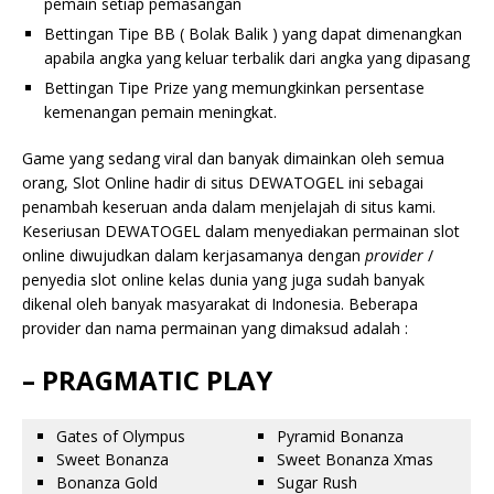
pemain setiap pemasangan
Bettingan Tipe BB ( Bolak Balik ) yang dapat dimenangkan
apabila angka yang keluar terbalik dari angka yang dipasang
Bettingan Tipe Prize yang memungkinkan persentase
kemenangan pemain meningkat.
Game yang sedang viral dan banyak dimainkan oleh semua
orang, Slot Online hadir di situs DEWATOGEL ini sebagai
penambah keseruan anda dalam menjelajah di situs kami.
Keseriusan DEWATOGEL dalam menyediakan permainan slot
online diwujudkan dalam kerjasamanya dengan
provider
/
penyedia slot online kelas dunia yang juga sudah banyak
dikenal oleh banyak masyarakat di Indonesia. Beberapa
provider dan nama permainan yang dimaksud adalah :
– PRAGMATIC PLAY
Gates of Olympus
Pyramid Bonanza
Sweet Bonanza
Sweet Bonanza Xmas
Bonanza Gold
Sugar Rush