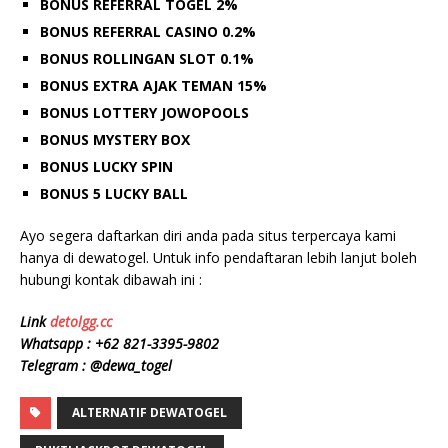
BONUS REFERRAL TOGEL 2%
BONUS REFERRAL CASINO 0.2%
BONUS ROLLINGAN SLOT 0.1%
BONUS EXTRA AJAK TEMAN 15%
BONUS LOTTERY JOWOPOOLS
BONUS MYSTERY BOX
BONUS LUCKY SPIN
BONUS 5 LUCKY BALL
Ayo segera daftarkan diri anda pada situs terpercaya kami
hanya di dewatogel. Untuk info pendaftaran lebih lanjut boleh
hubungi kontak dibawah ini :
Link
detolgg.cc
Whatsapp :
+62 8
21-3395-9802
Telegram : @dewa_togel
ALTERNATIF DEWATOGEL