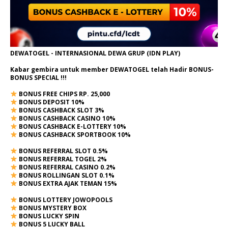
DEWATOGEL - INTERNASIONAL DEWA GRUP (IDN PLAY)
Kabar gembira untuk member DEWATOGEL telah Hadir
BONUS-
BONUS SPECIAL
!!!
BONUS FREE CHIPS RP. 25,000
BONUS DEPOSIT 10%
BONUS CASHBACK SLOT 3%
BONUS CASHBACK CASINO 10%
BONUS CASHBACK E-LOTTERY 10%
BONUS CASHBACK SPORTBOOK 10%
BONUS REFERRAL SLOT 0.5%
BONUS REFERRAL TOGEL 2%
BONUS REFERRAL CASINO 0.2%
BONUS ROLLINGAN SLOT 0.1%
BONUS EXTRA AJAK TEMAN 15%
BONUS LOTTERY JOWOPOOLS
BONUS MYSTERY BOX
BONUS LUCKY SPIN
BONUS 5 LUCKY BALL