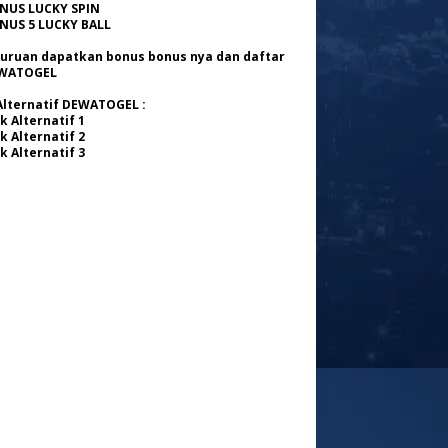
NUS LUCKY SPIN
NUS 5 LUCKY BALL
uruan dapatkan bonus bonus nya dan daftar
EWATOGEL
Alternatif
DEWATOGEL
:
k Alternatif 1
k Alternatif 2
k Alternatif 3