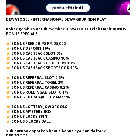
DEWATOGEL - INTERNASIONAL DEWA GRUP (IDN PLAY)
Kabar gembira untuk member DEWATOGEL telah Hadir
BONUS-
BONUS SPECIAL
!!!
BONUS FREE CHIPS RP. 25,000
BONUS DEPOSIT 10%
BONUS CASHBACK SLOT 3%
BONUS CASHBACK CASINO 10%
BONUS CASHBACK E-LOTTERY 10%
BONUS CASHBACK SPORTBOOK 10%
BONUS REFERRAL SLOT 0.5%
BONUS REFERRAL TOGEL 2%
BONUS REFERRAL CASINO 0.2%
BONUS ROLLINGAN SLOT 0.1%
BONUS EXTRA AJAK TEMAN 15%
BONUS LOTTERY JOWOPOOLS
BONUS MYSTERY BOX
BONUS LUCKY SPIN
BONUS 5 LUCKY BALL
Yuk buruan dapatkan bonus bonus nya dan daftar di
DEWATOGEL