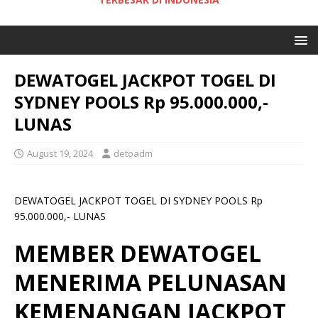
DEWATOGEL JACKPOT TOGEL DI
SYDNEY POOLS Rp 95.000.000,-
LUNAS
August 19, 2024
detoadm
DEWATOGEL JACKPOT TOGEL DI SYDNEY POOLS Rp
95.000.000,- LUNAS
MEMBER DEWATOGEL
MENERIMA PELUNASAN
KEMENANGAN JACKPOT