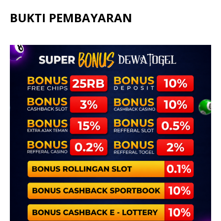
BUKTI PEMBAYARAN