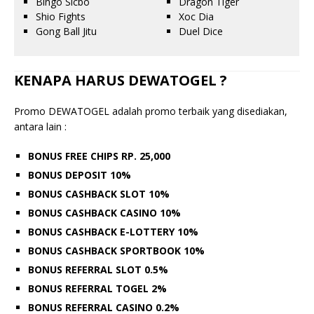
Bingo Sicbo
Dragon Tiger
Shio Fights
Xoc Dia
Gong Ball Jitu
Duel Dice
KENAPA HARUS DEWATOGEL ?
Promo DEWATOGEL adalah promo terbaik yang disediakan,
antara lain :
BONUS FREE CHIPS RP. 25,000
BONUS DEPOSIT 10%
BONUS CASHBACK SLOT 10%
BONUS CASHBACK CASINO 10%
BONUS CASHBACK E-LOTTERY 10%
BONUS CASHBACK SPORTBOOK 10%
BONUS REFERRAL SLOT 0.5%
BONUS REFERRAL TOGEL 2%
BONUS REFERRAL CASINO 0.2%