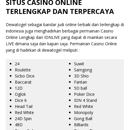
SITUS CASINO ONLINE
TERLENGKAP DAN TERPERCAYA
Dewatogel sebagai bandar judi online terbaik dan terlengkap di
indonesia juga menghadirkan berbagai permainan Casino
Online Lengkap dari IDNLIVE yang dapat di mainkan secara
LIVE dimana saja dan kapan saja. Permainan Casino Online
yang di hadirkan di dewatogel meliputi :
24
Suwit
Roulette
Samgong
Sicbo Dice
3D Shio
Baccarat
Fantan
12D
5D ball
Oglok
Poker Dice
Dice 6
IDN 4 Stand
Head Tail
Red White
Red White
Monopoly
24D Spin
Gong Ball
48D
Billiards