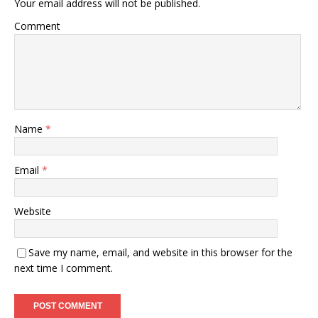
Your email address will not be published.
Comment
Name
*
Email
*
Website
Save my name, email, and website in this browser for the
next time I comment.