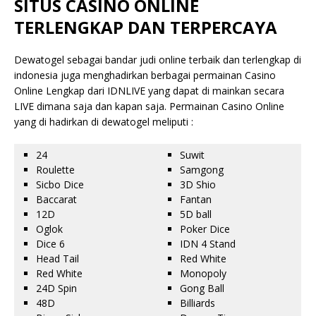
SITUS CASINO ONLINE
TERLENGKAP DAN TERPERCAYA
Dewatogel sebagai bandar judi online terbaik dan terlengkap di
indonesia juga menghadirkan berbagai permainan Casino
Online Lengkap dari IDNLIVE yang dapat di mainkan secara
LIVE dimana saja dan kapan saja. Permainan Casino Online
yang di hadirkan di dewatogel meliputi :
24
Suwit
Roulette
Samgong
Sicbo Dice
3D Shio
Baccarat
Fantan
12D
5D ball
Oglok
Poker Dice
Dice 6
IDN 4 Stand
Head Tail
Red White
Red White
Monopoly
24D Spin
Gong Ball
48D
Billiards