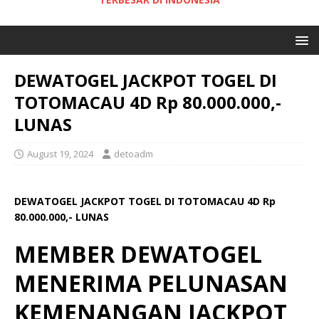
DEWATOGEL JACKPOT TOGEL DI
TOTOMACAU 4D Rp 80.000.000,-
LUNAS
August 19, 2024
detoadm
DEWATOGEL JACKPOT TOGEL DI TOTOMACAU 4D Rp
80.000.000,- LUNAS
MEMBER DEWATOGEL
MENERIMA PELUNASAN
KEMENANGAN JACKPOT