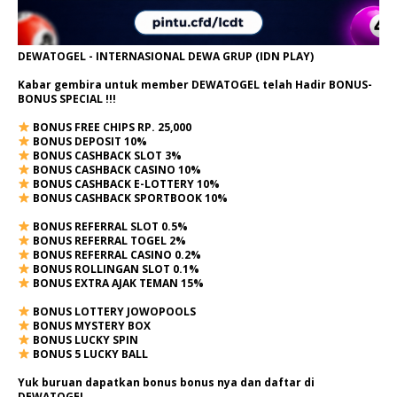
DEWATOGEL - INTERNASIONAL DEWA GRUP (IDN PLAY)
Kabar gembira untuk member DEWATOGEL telah Hadir
BONUS-
BONUS SPECIAL
!!!
BONUS FREE CHIPS RP. 25,000
BONUS DEPOSIT 10%
BONUS CASHBACK SLOT 3%
BONUS CASHBACK CASINO 10%
BONUS CASHBACK E-LOTTERY 10%
BONUS CASHBACK SPORTBOOK 10%
BONUS REFERRAL SLOT 0.5%
BONUS REFERRAL TOGEL 2%
BONUS REFERRAL CASINO 0.2%
BONUS ROLLINGAN SLOT 0.1%
BONUS EXTRA AJAK TEMAN 15%
BONUS LOTTERY JOWOPOOLS
BONUS MYSTERY BOX
BONUS LUCKY SPIN
BONUS 5 LUCKY BALL
Yuk buruan dapatkan bonus bonus nya dan daftar di
DEWATOGEL