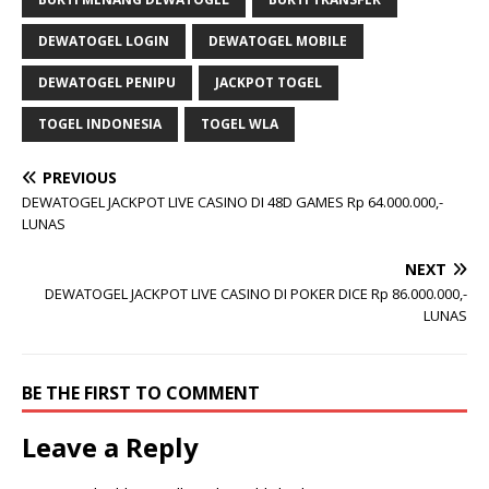
DEWATOGEL LOGIN
DEWATOGEL MOBILE
DEWATOGEL PENIPU
JACKPOT TOGEL
TOGEL INDONESIA
TOGEL WLA
PREVIOUS
DEWATOGEL JACKPOT LIVE CASINO DI 48D GAMES Rp 64.000.000,-
LUNAS
NEXT
DEWATOGEL JACKPOT LIVE CASINO DI POKER DICE Rp 86.000.000,-
LUNAS
BE THE FIRST TO COMMENT
Leave a Reply