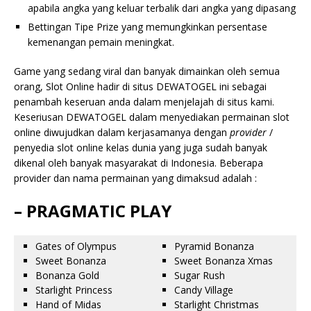
apabila angka yang keluar terbalik dari angka yang dipasang
Bettingan Tipe Prize yang memungkinkan persentase
kemenangan pemain meningkat.
Game yang sedang viral dan banyak dimainkan oleh semua
orang, Slot Online hadir di situs DEWATOGEL ini sebagai
penambah keseruan anda dalam menjelajah di situs kami.
Keseriusan DEWATOGEL dalam menyediakan permainan slot
online diwujudkan dalam kerjasamanya dengan
provider
/
penyedia slot online kelas dunia yang juga sudah banyak
dikenal oleh banyak masyarakat di Indonesia. Beberapa
provider dan nama permainan yang dimaksud adalah :
– PRAGMATIC PLAY
Gates of Olympus
Pyramid Bonanza
Sweet Bonanza
Sweet Bonanza Xmas
Bonanza Gold
Sugar Rush
Starlight Princess
Candy Village
Hand of Midas
Starlight Christmas