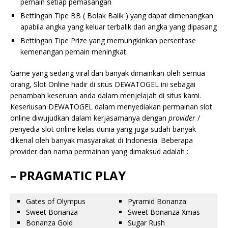
pemain setiap pemasangan
Bettingan Tipe BB ( Bolak Balik ) yang dapat dimenangkan
apabila angka yang keluar terbalik dari angka yang dipasang
Bettingan Tipe Prize yang memungkinkan persentase
kemenangan pemain meningkat.
Game yang sedang viral dan banyak dimainkan oleh semua
orang, Slot Online hadir di situs DEWATOGEL ini sebagai
penambah keseruan anda dalam menjelajah di situs kami.
Keseriusan DEWATOGEL dalam menyediakan permainan slot
online diwujudkan dalam kerjasamanya dengan
provider
/
penyedia slot online kelas dunia yang juga sudah banyak
dikenal oleh banyak masyarakat di Indonesia. Beberapa
provider dan nama permainan yang dimaksud adalah :
– PRAGMATIC PLAY
Gates of Olympus
Pyramid Bonanza
Sweet Bonanza
Sweet Bonanza Xmas
Bonanza Gold
Sugar Rush