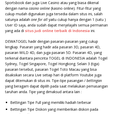
Sportsbook dan juga Live Casino atau yang biasa dikenal
dengan nama
casino online
(kasino online). Fitur-fitur yang
cukup mudah digunakan juga tersedia dalam situs ini, salah
satunya adalah
one for all
yaitu cukup hanya dengan 1 (satu )
User ID saja, anda sudah dapat menjelajahi semua permainan
yang ada di
situs judi online terbaik di Indonesia
ini.
DEWATOGEL hadir dengan pasaran-pasaran yang cukup
lengkap. Pasaran yang hadir ada pasaran 3D, pasaran 4D,
pasaran WILD 4D, dan juga pasaran 5D. Pasaran 4D, yang
terkenal diantara pencinta TOGEL di INDONESIA adalah Togel
Sydney, Togel Singapore, Togel Hongkong. Selain 3 (tiga)
pasaran tersebut, pasaran Togel Toto Macau yang bisa
disaksikan secara Live setiap hari di platform Youtube juga
dapat ditemukan di situs ini. Tipe-tipe pasangan /
bettingan
yang beragam dapat dipilih pada saat melakukan pemasangan
taruhan anda. Tipe yang dimaksud antara lain :
Bettingan Tipe Full yang memiliki hadiah terbesar
Bettingan Tipe Diskon yang memberikan diskon pada