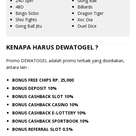
24D Spin
Gong Ball
48D
Billiards
Bingo Sicbo
Dragon Tiger
Shio Fights
Xoc Dia
Gong Ball Jitu
Duel Dice
KENAPA HARUS DEWATOGEL ?
Promo DEWATOGEL adalah promo terbaik yang disediakan,
antara lain :
BONUS FREE CHIPS RP. 25,000
BONUS DEPOSIT 10%
BONUS CASHBACK SLOT 10%
BONUS CASHBACK CASINO 10%
BONUS CASHBACK E-LOTTERY 10%
BONUS CASHBACK SPORTBOOK 10%
BONUS REFERRAL SLOT 0.5%