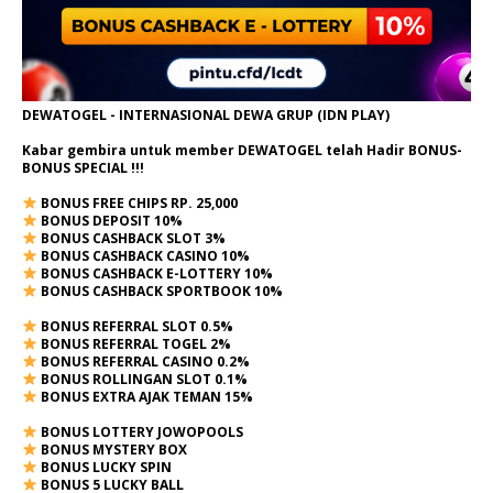
DEWATOGEL - INTERNASIONAL DEWA GRUP (IDN PLAY)
Kabar gembira untuk member DEWATOGEL telah Hadir
BONUS-
BONUS SPECIAL
!!!
BONUS FREE CHIPS RP. 25,000
BONUS DEPOSIT 10%
BONUS CASHBACK SLOT 3%
BONUS CASHBACK CASINO 10%
BONUS CASHBACK E-LOTTERY 10%
BONUS CASHBACK SPORTBOOK 10%
BONUS REFERRAL SLOT 0.5%
BONUS REFERRAL TOGEL 2%
BONUS REFERRAL CASINO 0.2%
BONUS ROLLINGAN SLOT 0.1%
BONUS EXTRA AJAK TEMAN 15%
BONUS LOTTERY JOWOPOOLS
BONUS MYSTERY BOX
BONUS LUCKY SPIN
BONUS 5 LUCKY BALL