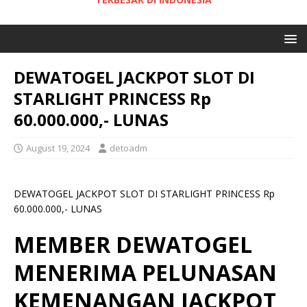
DEWATOGEL JACKPOT SLOT DI
STARLIGHT PRINCESS Rp
60.000.000,- LUNAS
August 19, 2024
detoadm
DEWATOGEL JACKPOT SLOT DI STARLIGHT PRINCESS Rp
60.000.000,- LUNAS
MEMBER DEWATOGEL
MENERIMA PELUNASAN
KEMENANGAN JACKPOT