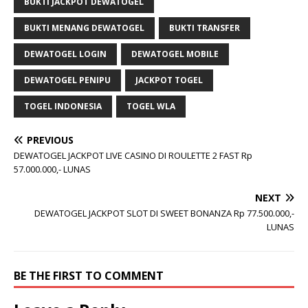
BUKTI JACKPOT DEWATOGEL
BUKTI MENANG DEWATOGEL
BUKTI TRANSFER
DEWATOGEL LOGIN
DEWATOGEL MOBILE
DEWATOGEL PENIPU
JACKPOT TOGEL
TOGEL INDONESIA
TOGEL WLA
PREVIOUS
DEWATOGEL JACKPOT LIVE CASINO DI ROULETTE 2 FAST Rp
57.000.000,- LUNAS
NEXT
DEWATOGEL JACKPOT SLOT DI SWEET BONANZA Rp 77.500.000,-
LUNAS
BE THE FIRST TO COMMENT