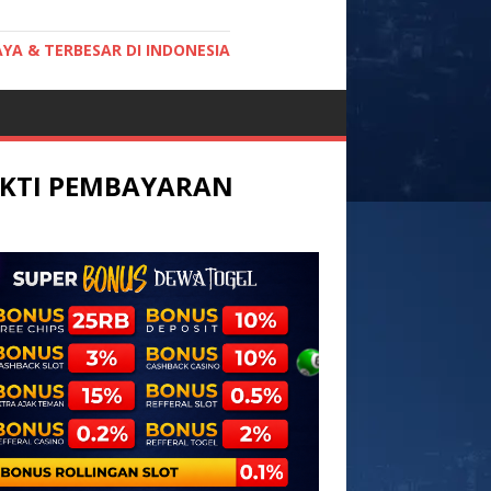
YA & TERBESAR DI INDONESIA
KTI PEMBAYARAN