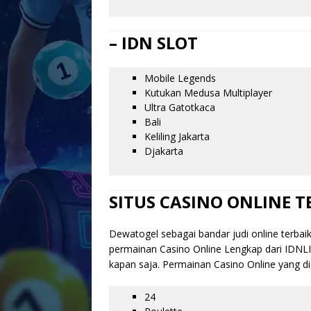
– IDN SLOT
Mobile Legends
Kutukan Medusa Multiplayer
Ultra Gatotkaca
Bali
Keliling Jakarta
Djakarta
SITUS CASINO ONLINE 
Dewatogel sebagai bandar judi online terbai
permainan Casino Online Lengkap dari IDNLI
kapan saja. Permainan Casino Online yang di 
24