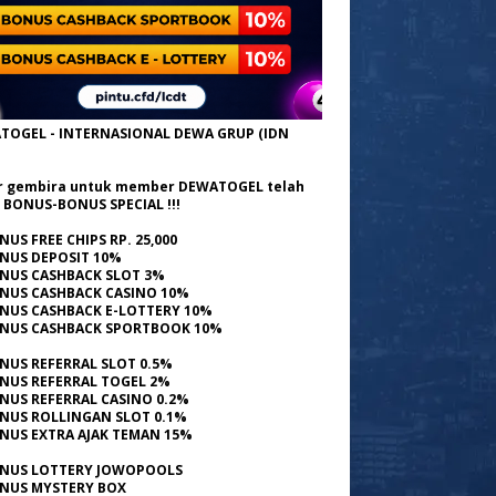
TOGEL - INTERNASIONAL DEWA GRUP (IDN
r gembira untuk member DEWATOGEL telah
r
BONUS-BONUS SPECIAL
!!!
US FREE CHIPS RP. 25,000
NUS DEPOSIT 10%
NUS CASHBACK SLOT 3%
NUS CASHBACK CASINO 10%
NUS CASHBACK E-LOTTERY 10%
NUS CASHBACK SPORTBOOK 10%
NUS REFERRAL SLOT 0.5%
NUS REFERRAL TOGEL 2%
NUS REFERRAL CASINO 0.2%
NUS ROLLINGAN SLOT 0.1%
NUS EXTRA AJAK TEMAN 15%
NUS LOTTERY JOWOPOOLS
NUS MYSTERY BOX