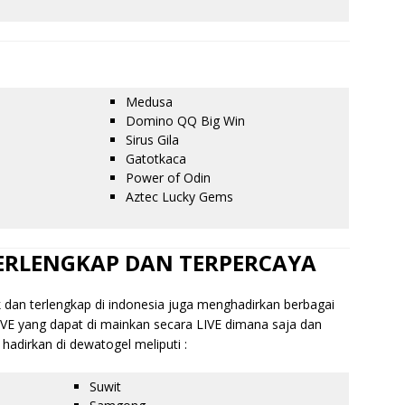
Medusa
Domino QQ Big Win
Sirus Gila
Gatotkaca
Power of Odin
Aztec Lucky Gems
TERLENGKAP DAN TERPERCAYA
k dan terlengkap di indonesia juga menghadirkan berbagai
VE yang dapat di mainkan secara LIVE dimana saja dan
hadirkan di dewatogel meliputi :
Suwit