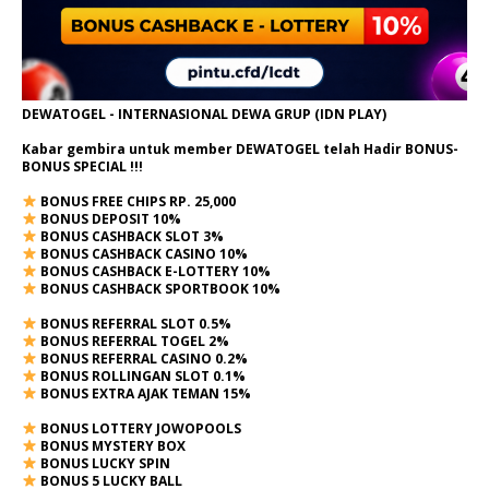
DEWATOGEL - INTERNASIONAL DEWA GRUP (IDN PLAY)
Kabar gembira untuk member DEWATOGEL telah Hadir
BONUS-
BONUS SPECIAL
!!!
BONUS FREE CHIPS RP. 25,000
BONUS DEPOSIT 10%
BONUS CASHBACK SLOT 3%
BONUS CASHBACK CASINO 10%
BONUS CASHBACK E-LOTTERY 10%
BONUS CASHBACK SPORTBOOK 10%
BONUS REFERRAL SLOT 0.5%
BONUS REFERRAL TOGEL 2%
BONUS REFERRAL CASINO 0.2%
BONUS ROLLINGAN SLOT 0.1%
BONUS EXTRA AJAK TEMAN 15%
BONUS LOTTERY JOWOPOOLS
BONUS MYSTERY BOX
BONUS LUCKY SPIN
BONUS 5 LUCKY BALL