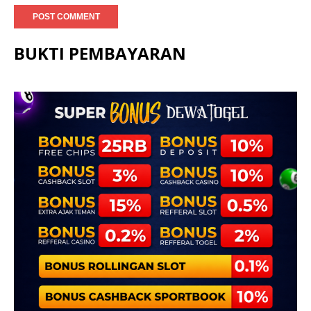
BUKTI PEMBAYARAN