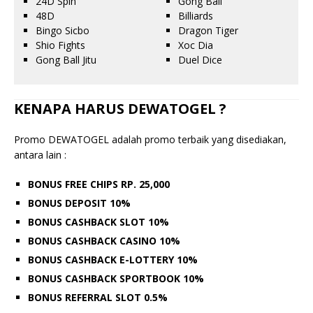
24D Spin
Gong Ball
48D
Billiards
Bingo Sicbo
Dragon Tiger
Shio Fights
Xoc Dia
Gong Ball Jitu
Duel Dice
KENAPA HARUS DEWATOGEL ?
Promo DEWATOGEL adalah promo terbaik yang disediakan,
antara lain :
BONUS FREE CHIPS RP. 25,000
BONUS DEPOSIT 10%
BONUS CASHBACK SLOT 10%
BONUS CASHBACK CASINO 10%
BONUS CASHBACK E-LOTTERY 10%
BONUS CASHBACK SPORTBOOK 10%
BONUS REFERRAL SLOT 0.5%