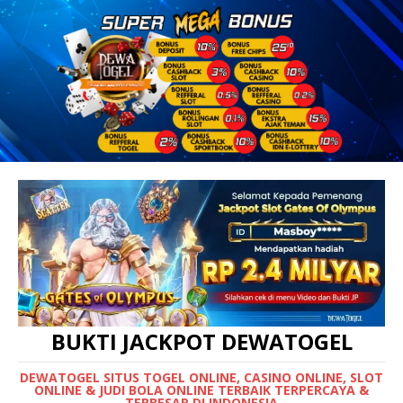
BUKTI JACKPOT DEWATOGEL
DEWATOGEL SITUS TOGEL ONLINE, CASINO ONLINE, SLOT
ONLINE & JUDI BOLA ONLINE TERBAIK TERPERCAYA &
TERBESAR DI INDONESIA