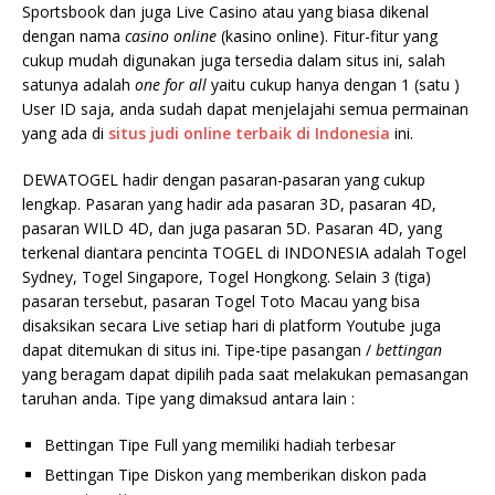
Sportsbook dan juga Live Casino atau yang biasa dikenal
dengan nama
casino online
(kasino online). Fitur-fitur yang
cukup mudah digunakan juga tersedia dalam situs ini, salah
satunya adalah
one for all
yaitu cukup hanya dengan 1 (satu )
User ID saja, anda sudah dapat menjelajahi semua permainan
yang ada di
situs judi online terbaik di Indonesia
ini.
DEWATOGEL hadir dengan pasaran-pasaran yang cukup
lengkap. Pasaran yang hadir ada pasaran 3D, pasaran 4D,
pasaran WILD 4D, dan juga pasaran 5D. Pasaran 4D, yang
terkenal diantara pencinta TOGEL di INDONESIA adalah Togel
Sydney, Togel Singapore, Togel Hongkong. Selain 3 (tiga)
pasaran tersebut, pasaran Togel Toto Macau yang bisa
disaksikan secara Live setiap hari di platform Youtube juga
dapat ditemukan di situs ini. Tipe-tipe pasangan /
bettingan
yang beragam dapat dipilih pada saat melakukan pemasangan
taruhan anda. Tipe yang dimaksud antara lain :
Bettingan Tipe Full yang memiliki hadiah terbesar
Bettingan Tipe Diskon yang memberikan diskon pada