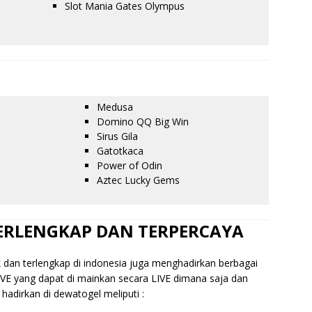
Slot Mania Gates Olympus
Medusa
Domino QQ Big Win
Sirus Gila
Gatotkaca
Power of Odin
Aztec Lucky Gems
TERLENGKAP DAN TERPERCAYA
k dan terlengkap di indonesia juga menghadirkan berbagai
VE yang dapat di mainkan secara LIVE dimana saja dan
hadirkan di dewatogel meliputi :