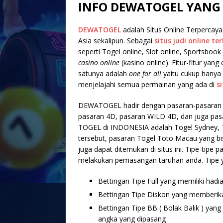
INFO DEWATOGEL YANG 
DEWATOGEL
adalah Situs Online Terpercaya
Asia sekalipun. Sebagai
situs jud
i
online ter
seperti Togel online, Slot online, Sportsboo
casino online
(kasino online). Fitur-fitur yan
satunya adalah
one for all
yaitu cukup hanya 
menjelajahi semua permainan yang ada di
s
DEWATOGEL hadir dengan pasaran-pasaran y
pasaran 4D, pasaran WILD 4D, dan juga pasa
TOGEL di INDONESIA adalah Togel Sydney, To
tersebut, pasaran Togel Toto Macau yang bis
juga dapat ditemukan di situs ini. Tipe-tipe 
melakukan pemasangan taruhan anda. Tipe ya
Bettingan Tipe Full yang memiliki hadi
Bettingan Tipe Diskon yang memberik
Bettingan Tipe BB ( Bolak Balik ) yang
angka yang dipasang