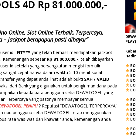
LS 4D Rp 81.000.000,-
no Online, Slot Online Terbaik, Terpercaya,
DEWA
a – Jackpot berapapun pasti dibayar”
PLAY)
Kaba
ser id :
FIT***
yang telah berhasil mendapatkan jackpot
Hadi
.
Kemenangan sebesar
Rp 81.000.000,-.
telah dibayarkan
ser id setelah yang bersangkutan mengisi formulir
BON
BO
ng sangat cepat hanya dalam waktu 5-10 menit sudah
BO
transfer yang dapat anda lihat adalah bukti
SAH / VALID
BO
BO
nsaksi dari Bank yang digunakan untuk pengiriman dana pada
BO
mi sampaikan kepada para pengguna setia DEWATOGEL yang
ndar Terpercaya yang pastinya membayar semua
BO
BO
DEWATOGEL PENIPU
? Reputasi “DEWATOGEL TERPERCAYA”
BO
usan ribu pengguna setia DEWATOGEL tetap menggunakan
BO
. Hapus rasa was-was dan khawatir anda, kemenangan anda
BO
BO
BO