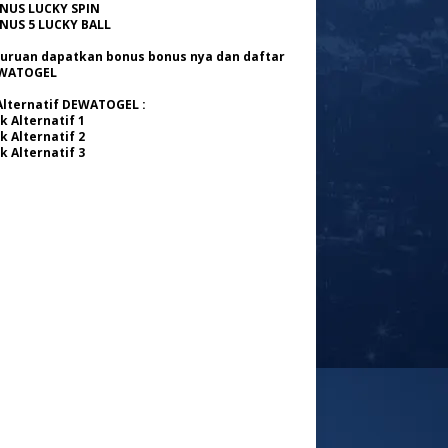
NUS LUCKY SPIN
NUS 5 LUCKY BALL
uruan dapatkan bonus bonus nya dan daftar
EWATOGEL
Alternatif
DEWATOGEL
:
k Alternatif 1
k Alternatif 2
k Alternatif 3