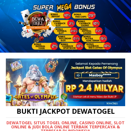
BUKTI JACKPOT DEWATOGEL
DEWATOGEL SITUS TOGEL ONLINE, CASINO ONLINE, SLOT
ONLINE & JUDI BOLA ONLINE TERBAIK TERPERCAYA &
TERBESAR DI INDONESIA