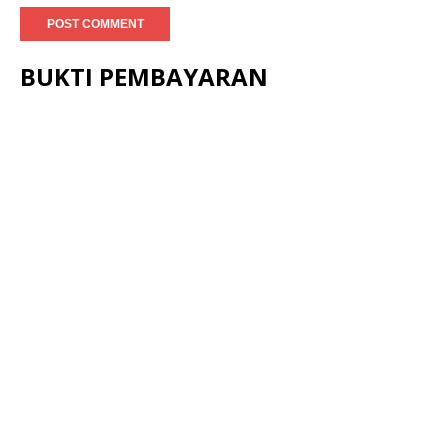
BUKTI PEMBAYARAN