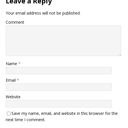
Leave a Reply
Your email address will not be published.
Comment
Name
*
Email
*
Website
Save my name, email, and website in this browser for the
next time I comment.