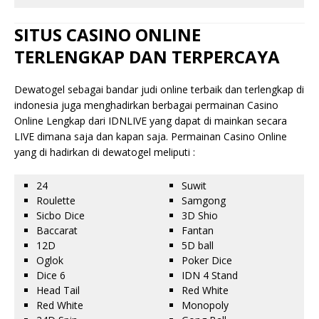
SITUS CASINO ONLINE
TERLENGKAP DAN TERPERCAYA
Dewatogel sebagai bandar judi online terbaik dan terlengkap di
indonesia juga menghadirkan berbagai permainan Casino
Online Lengkap dari IDNLIVE yang dapat di mainkan secara
LIVE dimana saja dan kapan saja. Permainan Casino Online
yang di hadirkan di dewatogel meliputi :
24
Suwit
Roulette
Samgong
Sicbo Dice
3D Shio
Baccarat
Fantan
12D
5D ball
Oglok
Poker Dice
Dice 6
IDN 4 Stand
Head Tail
Red White
Red White
Monopoly