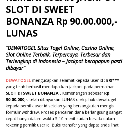
SLOT DI SWEET
BONANZA Rp 90.00.000,-
LUNAS
“DEWATOGEL Situs Togel Online, Casino Online,
Slot Online Terbaik, Terpercaya, Terbesar dan
Terlengkap di Indonesia – Jackpot berapapun pasti
dibayar”
DEWATOGEL
mengucapkan selamat kepada user id :
ERI***
yang telah berhasil mendapatkan jackpot pada permainan
SLOT DI SWEET BONANZA .
Kemenangan sebesar
Rp
90.00.000,-.
telah dibayarkan LUNAS oleh pihak dewatogel
kepada pemilik user id setelah yang bersangkutan mengisi
formulir withdraw. Proses pencairan dana berlangsung sangat
cepat hanya dalam waktu 5-10 menit sudah berada dalam
rekening pemilik user id. Bukti transfer yang dapat anda lihat