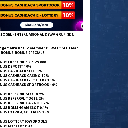
TOGEL - INTERNASIONAL DEWA GRUP (IDN
r gembira untuk member DEWATOGEL telah
r
BONUS-BONUS SPECIAL
!!!
US FREE CHIPS RP. 25,000
NUS DEPOSIT 10%
NUS CASHBACK SLOT 3%
NUS CASHBACK CASINO 10%
NUS CASHBACK E-LOTTERY 10%
NUS CASHBACK SPORTBOOK 10%
NUS REFERRAL SLOT 0.5%
NUS REFERRAL TOGEL 2%
NUS REFERRAL CASINO 0.2%
NUS ROLLINGAN SLOT 0.1%
NUS EXTRA AJAK TEMAN 15%
NUS LOTTERY JOWOPOOLS
NUS MYSTERY BOX