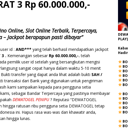
T 3 Rp 60.000.000,-
no Online, Slot Online Terbaik, Terpercaya,
DEWA
a – Jackpot berapapun pasti dibayar”
PLAY)
Kaba
ser id :
AND***
yang telah berhasil mendapatkan jackpot
Hadi
3 .
Kemenangan sebesar
Rp 60.000.000,-.
telah
da pemilik user id setelah yang bersangkutan mengisi
BON
BO
erlangsung sangat cepat hanya dalam waktu 5-10 menit
BO
 Bukti transfer yang dapat anda lihat adalah bukti
SAH /
BO
BO
ti transaksi dari Bank yang digunakan untuk pengiriman
BO
kasih kami sampaikan kepada para pengguna setia
ami, sebagai Bandar Terpercaya yang pastinya membayar
BO
BO
Apakah
DEWATOGEL PENIPU
? Reputasi “DEWATOGEL
BO
n hingga ratusan ribu pengguna setia DEWATOGEL tetap
BO
ndonesia ini. Hapus rasa was-was dan khawatir anda,
BO
an hingga lunas.
BO
BO