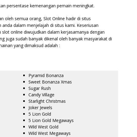
nkan persentase kemenangan pemain meningkat.
 oleh semua orang, Slot Online hadir di situs
nda dalam menjelajah di situs kami. Keseriusan
lot online diwujudkan dalam kerjasamanya dengan
yang juga sudah banyak dikenal oleh banyak masyarakat di
mainan yang dimaksud adalah :
Pyramid Bonanza
Sweet Bonanza Xmas
Sugar Rush
Candy Village
Starlight Christmas
Joker Jewels
5 Lion Gold
5 Lion Gold Megaways
Wild West Gold
Wild West Megaways