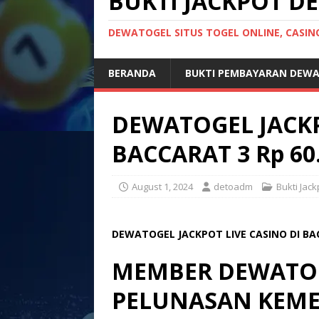
BUKTI JACKPOT D
DEWATOGEL SITUS TOGEL ONLINE, CASINO
BERANDA
BUKTI PEMBAYARAN DEW
DEWATOGEL JACKP
BACCARAT 3 Rp 60
August 1, 2024
detoadm
Bukti Ja
DEWATOGEL JACKPOT LIVE CASINO DI BAC
MEMBER DEWATO
PELUNASAN KEME