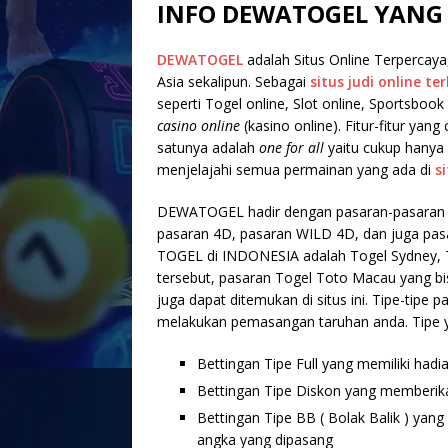
INFO DEWATOGEL YANG 
DEWATOGEL
adalah Situs Online Terpercaya
Asia sekalipun. Sebagai
situs jud
i
online ter
seperti Togel online, Slot online, Sportsboo
casino online
(kasino online). Fitur-fitur yan
satunya adalah
one for all
yaitu cukup hanya 
menjelajahi semua permainan yang ada di
s
DEWATOGEL hadir dengan pasaran-pasaran y
pasaran 4D, pasaran WILD 4D, dan juga pasa
TOGEL di INDONESIA adalah Togel Sydney, To
tersebut, pasaran Togel Toto Macau yang bis
juga dapat ditemukan di situs ini. Tipe-tipe 
melakukan pemasangan taruhan anda. Tipe ya
Bettingan Tipe Full yang memiliki hadi
Bettingan Tipe Diskon yang memberik
Bettingan Tipe BB ( Bolak Balik ) yang
angka yang dipasang