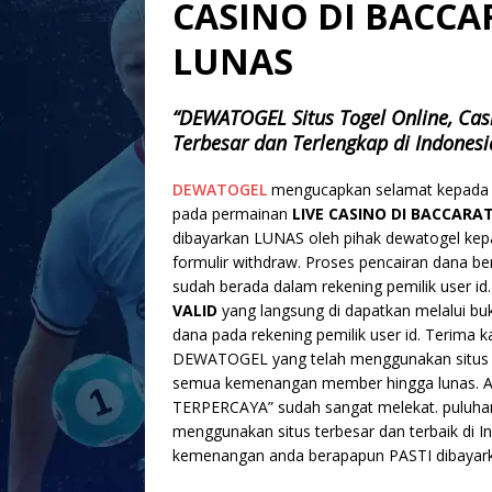
CASINO DI BACCARA
LUNAS
“DEWATOGEL Situs Togel Online, Casi
Terbesar dan Terlengkap di Indonesi
DEWATOGEL
mengucapkan selamat kepada u
pada permainan
LIVE CASINO DI BACCARAT 
dibayarkan LUNAS oleh pihak dewatogel kepa
formulir withdraw. Proses pencairan dana b
sudah berada dalam rekening pemilik user id.
VALID
yang langsung di dapatkan melalui buk
dana pada rekening pemilik user id. Terima 
DEWATOGEL yang telah menggunakan situs k
semua kemenangan member hingga lunas. 
TERPERCAYA” sudah sangat melekat. puluha
menggunakan situs terbesar dan terbaik di I
kemenangan anda berapapun PASTI dibayark