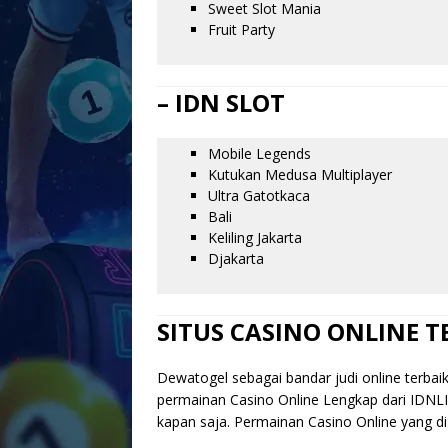
Sweet Slot Mania
Fruit Party
– IDN SLOT
Mobile Legends
Kutukan Medusa Multiplayer
Ultra Gatotkaca
Bali
Keliling Jakarta
Djakarta
SITUS CASINO ONLINE 
Dewatogel sebagai bandar judi online terbai
permainan Casino Online Lengkap dari IDNLI
kapan saja. Permainan Casino Online yang di 