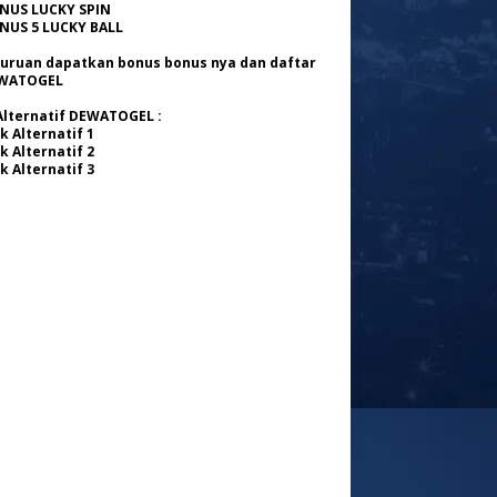
NUS LUCKY SPIN
NUS 5 LUCKY BALL
uruan dapatkan bonus bonus nya dan daftar
EWATOGEL
Alternatif
DEWATOGEL
:
k Alternatif 1
k Alternatif 2
k Alternatif 3