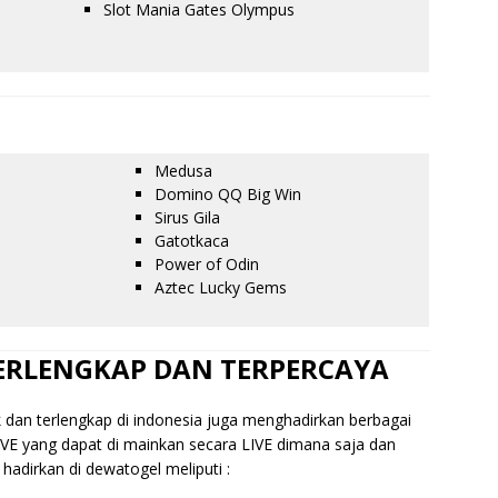
Slot Mania Gates Olympus
Medusa
Domino QQ Big Win
Sirus Gila
Gatotkaca
Power of Odin
Aztec Lucky Gems
TERLENGKAP DAN TERPERCAYA
k dan terlengkap di indonesia juga menghadirkan berbagai
VE yang dapat di mainkan secara LIVE dimana saja dan
hadirkan di dewatogel meliputi :