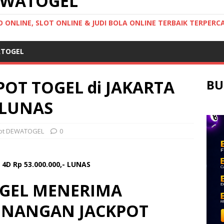
EWATOGEL
 ONLINE, SLOT ONLINE & JUDI BOLA ONLINE TERBAIK TERPERCA
ATOGEL
OT TOGEL di JAKARTA
BU
- LUNAS
pot DEWATOGEL
0
4D Rp 53.000.000,- LUNAS
GEL MENERIMA
ENANGAN JACKPOT