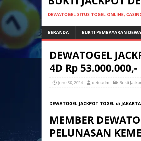
BUKTI JACKPOT D
DEWATOGEL SITUS TOGEL ONLINE, CASINO
BERANDA
BUKTI PEMBAYARAN DEW
DEWATOGEL JACKP
4D Rp 53.000.000,
June 30, 2024
detoadm
Bukti Jack
DEWATOGEL JACKPOT
TOGEL di
JAKARTA 
MEMBER DEWATO
PELUNASAN KEM