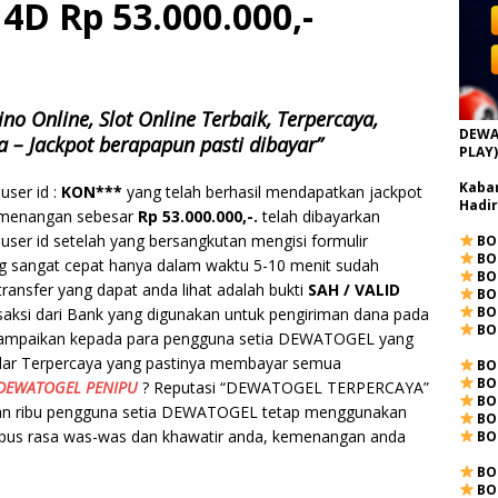
4D Rp 53.000.000,-
no Online, Slot Online Terbaik, Terpercaya,
DEWA
a – Jackpot berapapun pasti dibayar”
PLAY)
Kaba
ser id :
KON***
yang telah berhasil mendapatkan jackpot
Hadi
enangan sebesar
Rp 53.000.000,-.
telah dibayarkan
ser id setelah yang bersangkutan mengisi formulir
BON
BO
ng sangat cepat hanya dalam waktu 5-10 menit sudah
BO
transfer yang dapat anda lihat adalah bukti
SAH / VALID
BO
BO
nsaksi dari Bank yang digunakan untuk pengiriman dana pada
BO
mi sampaikan kepada para pengguna setia DEWATOGEL yang
ndar Terpercaya yang pastinya membayar semua
BO
BO
DEWATOGEL PENIPU
? Reputasi “DEWATOGEL TERPERCAYA”
BO
usan ribu pengguna setia DEWATOGEL tetap menggunakan
BO
. Hapus rasa was-was dan khawatir anda, kemenangan anda
BO
BO
BO