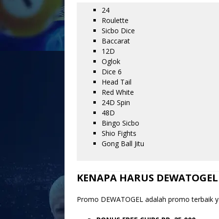
24
Roulette
Sicbo Dice
Baccarat
12D
Oglok
Dice 6
Head Tail
Red White
24D Spin
48D
Bingo Sicbo
Shio Fights
Gong Ball Jitu
KENAPA HARUS DEWATOGEL
Promo DEWATOGEL adalah promo terbaik yang