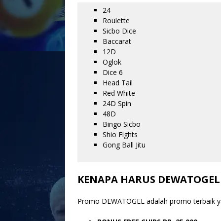
24
Roulette
Sicbo Dice
Baccarat
12D
Oglok
Dice 6
Head Tail
Red White
24D Spin
48D
Bingo Sicbo
Shio Fights
Gong Ball Jitu
KENAPA HARUS DEWATOGEL
Promo DEWATOGEL adalah promo terbaik yang