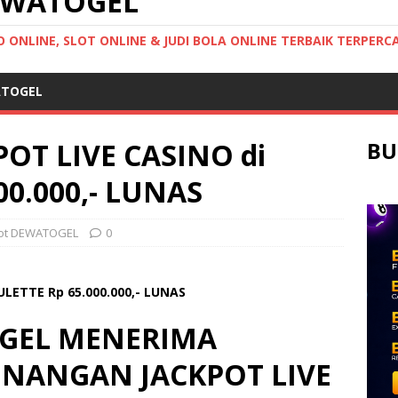
EWATOGEL
 ONLINE, SLOT ONLINE & JUDI BOLA ONLINE TERBAIK TERPERCA
ATOGEL
OT LIVE CASINO di
BU
00.000,- LUNAS
pot DEWATOGEL
0
OULETTE
Rp 65.000.000,- LUNAS
GEL MENERIMA
NANGAN JACKPOT LIVE