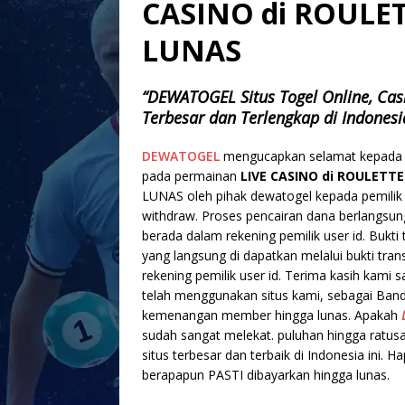
CASINO di ROULETT
LUNAS
“DEWATOGEL Situs Togel Online, Casi
Terbesar dan Terlengkap di Indonesi
DEWATOGEL
mengucapkan selamat kepada u
pada permainan
LIVE CASINO di ROULETTE
LUNAS oleh pihak dewatogel kepada pemilik u
withdraw. Proses pencairan dana berlangsu
berada dalam rekening pemilik user id. Bukti 
yang langsung di dapatkan melalui bukti tra
rekening pemilik user id. Terima kasih ka
telah menggunakan situs kami, sebagai Ba
kemenangan member hingga lunas. Apakah
sudah sangat melekat. puluhan hingga rat
situs terbesar dan terbaik di Indonesia ini
berapapun PASTI dibayarkan hingga lunas.