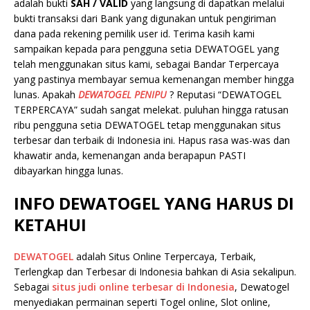
adalah bukti
SAH / VALID
yang langsung di dapatkan melalui
bukti transaksi dari Bank yang digunakan untuk pengiriman
dana pada rekening pemilik user id. Terima kasih kami
sampaikan kepada para pengguna setia DEWATOGEL yang
telah menggunakan situs kami, sebagai Bandar Terpercaya
yang pastinya membayar semua kemenangan member hingga
lunas. Apakah
DEWATOGEL PENIPU
? Reputasi “DEWATOGEL
TERPERCAYA” sudah sangat melekat. puluhan hingga ratusan
ribu pengguna setia DEWATOGEL tetap menggunakan situs
terbesar dan terbaik di Indonesia ini. Hapus rasa was-was dan
khawatir anda, kemenangan anda berapapun PASTI
dibayarkan hingga lunas.
INFO DEWATOGEL YANG HARUS DI
KETAHUI
DEWATOGEL
adalah Situs Online Terpercaya, Terbaik,
Terlengkap dan Terbesar di Indonesia bahkan di Asia sekalipun.
Sebagai
situs judi online terbesar di Indonesia
, Dewatogel
menyediakan permainan seperti Togel online, Slot online,