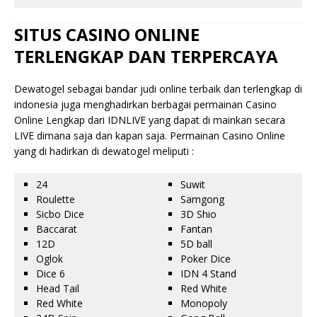
SITUS CASINO ONLINE
TERLENGKAP DAN TERPERCAYA
Dewatogel sebagai bandar judi online terbaik dan terlengkap di
indonesia juga menghadirkan berbagai permainan Casino
Online Lengkap dari IDNLIVE yang dapat di mainkan secara
LIVE dimana saja dan kapan saja. Permainan Casino Online
yang di hadirkan di dewatogel meliputi :
24
Suwit
Roulette
Samgong
Sicbo Dice
3D Shio
Baccarat
Fantan
12D
5D ball
Oglok
Poker Dice
Dice 6
IDN 4 Stand
Head Tail
Red White
Red White
Monopoly