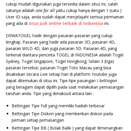
cukup mudah digunakan juga tersedia dalam situs ini, salah
satunya adalah
one for all
yaitu cukup hanya dengan 1 (satu )
User ID saja, anda sudah dapat menjelajahi semua permainan
yang ada di
situs judi online terbaik di Indonesia
ini.
DEWATOGEL hadir dengan pasaran-pasaran yang cukup
lengkap. Pasaran yang hadir ada pasaran 3D, pasaran 4D,
pasaran WILD 4D, dan juga pasaran 5D. Pasaran 4D, yang
terkenal diantara pencinta TOGEL di INDONESIA adalah Togel
Sydney, Togel Singapore, Togel Hongkong. Selain 3 (tiga)
pasaran tersebut, pasaran Togel Toto Macau yang bisa
disaksikan secara Live setiap hari di platform Youtube juga
dapat ditemukan di situs ini. Tipe-tipe pasangan /
bettingan
yang beragam dapat dipilih pada saat melakukan pemasangan
taruhan anda. Tipe yang dimaksud antara lain :
Bettingan Tipe Full yang memiliki hadiah terbesar
Bettingan Tipe Diskon yang memberikan diskon pada
pemain setiap pemasangan
Bettingan Tipe BB ( Bolak Balik ) yang dapat dimenangkan