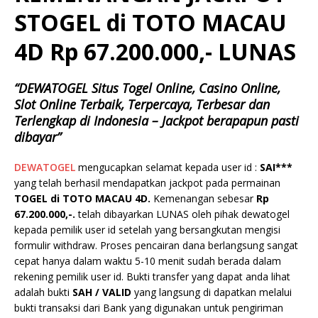
STOGEL di TOTO MACAU
4D Rp 67.200.000,- LUNAS
“DEWATOGEL Situs Togel Online, Casino Online,
Slot Online Terbaik, Terpercaya, Terbesar dan
Terlengkap di Indonesia – Jackpot berapapun pasti
dibayar”
DEWATOGEL
mengucapkan selamat kepada user id :
SAI***
yang telah berhasil mendapatkan jackpot pada permainan
TOGEL di TOTO MACAU 4D.
Kemenangan sebesar
Rp
67.200.000,-.
telah dibayarkan LUNAS oleh pihak dewatogel
kepada pemilik user id setelah yang bersangkutan mengisi
formulir withdraw. Proses pencairan dana berlangsung sangat
cepat hanya dalam waktu 5-10 menit sudah berada dalam
rekening pemilik user id. Bukti transfer yang dapat anda lihat
adalah bukti
SAH / VALID
yang langsung di dapatkan melalui
bukti transaksi dari Bank yang digunakan untuk pengiriman