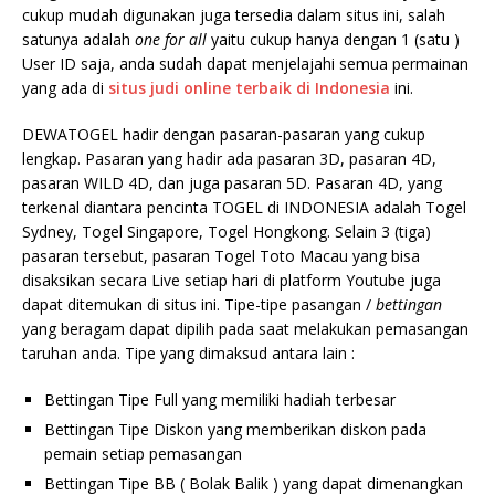
cukup mudah digunakan juga tersedia dalam situs ini, salah
satunya adalah
one for all
yaitu cukup hanya dengan 1 (satu )
User ID saja, anda sudah dapat menjelajahi semua permainan
yang ada di
situs judi
online terbaik di Indonesia
ini.
DEWATOGEL hadir dengan pasaran-pasaran yang cukup
lengkap. Pasaran yang hadir ada pasaran 3D, pasaran 4D,
pasaran WILD 4D, dan juga pasaran 5D. Pasaran 4D, yang
terkenal diantara pencinta TOGEL di INDONESIA adalah Togel
Sydney, Togel Singapore, Togel Hongkong. Selain 3 (tiga)
pasaran tersebut, pasaran Togel Toto Macau yang bisa
disaksikan secara Live setiap hari di platform Youtube juga
dapat ditemukan di situs ini. Tipe-tipe pasangan /
bettingan
yang beragam dapat dipilih pada saat melakukan pemasangan
taruhan anda. Tipe yang dimaksud antara lain :
Bettingan Tipe Full yang memiliki hadiah terbesar
Bettingan Tipe Diskon yang memberikan diskon pada
pemain setiap pemasangan
Bettingan Tipe BB ( Bolak Balik ) yang dapat dimenangkan