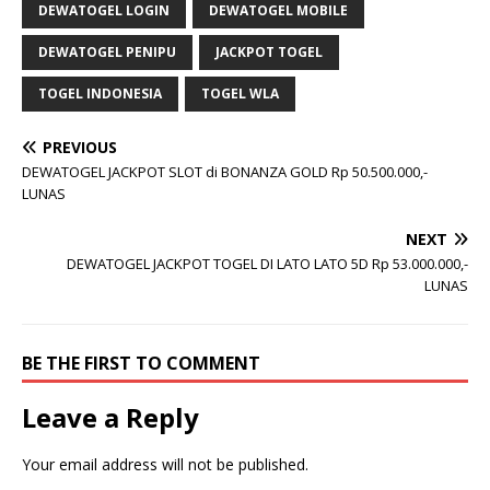
DEWATOGEL LOGIN
DEWATOGEL MOBILE
DEWATOGEL PENIPU
JACKPOT TOGEL
TOGEL INDONESIA
TOGEL WLA
PREVIOUS
DEWATOGEL JACKPOT SLOT di BONANZA GOLD Rp 50.500.000,-
LUNAS
NEXT
DEWATOGEL JACKPOT TOGEL DI LATO LATO 5D Rp 53.000.000,-
LUNAS
BE THE FIRST TO COMMENT
Leave a Reply
Your email address will not be published.