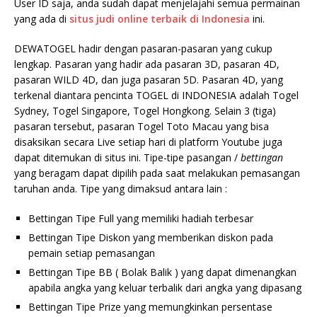
User ID saja, anda sudah dapat menjelajahi semua permainan
yang ada di
situs judi
online terbaik di Indonesia
ini.
DEWATOGEL hadir dengan pasaran-pasaran yang cukup
lengkap. Pasaran yang hadir ada pasaran 3D, pasaran 4D,
pasaran WILD 4D, dan juga pasaran 5D. Pasaran 4D, yang
terkenal diantara pencinta TOGEL di INDONESIA adalah Togel
Sydney, Togel Singapore, Togel Hongkong. Selain 3 (tiga)
pasaran tersebut, pasaran Togel Toto Macau yang bisa
disaksikan secara Live setiap hari di platform Youtube juga
dapat ditemukan di situs ini. Tipe-tipe pasangan /
bettingan
yang beragam dapat dipilih pada saat melakukan pemasangan
taruhan anda. Tipe yang dimaksud antara lain :
Bettingan Tipe Full yang memiliki hadiah terbesar
Bettingan Tipe Diskon yang memberikan diskon pada
pemain setiap pemasangan
Bettingan Tipe BB ( Bolak Balik ) yang dapat dimenangkan
apabila angka yang keluar terbalik dari angka yang dipasang
Bettingan Tipe Prize yang memungkinkan persentase