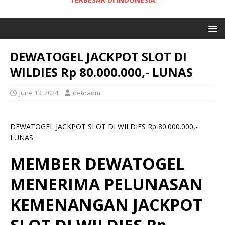
DEWATOGEL JACKPOT SLOT DI
WILDIES Rp 80.000.000,- LUNAS
June 13, 2024
detoadm
DEWATOGEL JACKPOT SLOT DI WILDIES Rp 80.000.000,-
LUNAS
MEMBER DEWATOGEL
MENERIMA PELUNASAN
KEMENANGAN JACKPOT