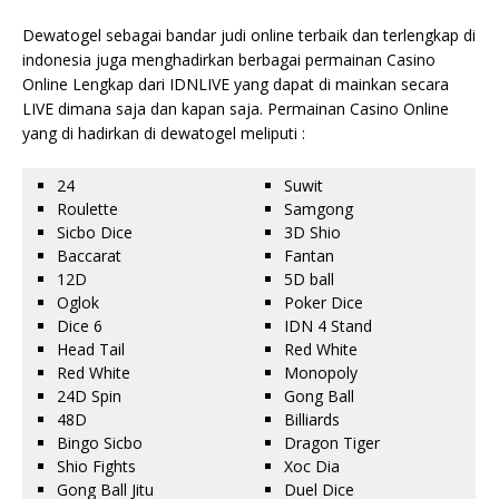
Dewatogel sebagai bandar judi online terbaik dan terlengkap di
indonesia juga menghadirkan berbagai permainan Casino
Online Lengkap dari IDNLIVE yang dapat di mainkan secara
LIVE dimana saja dan kapan saja. Permainan Casino Online
yang di hadirkan di dewatogel meliputi :
24
Suwit
Roulette
Samgong
Sicbo Dice
3D Shio
Baccarat
Fantan
12D
5D ball
Oglok
Poker Dice
Dice 6
IDN 4 Stand
Head Tail
Red White
Red White
Monopoly
24D Spin
Gong Ball
48D
Billiards
Bingo Sicbo
Dragon Tiger
Shio Fights
Xoc Dia
Gong Ball Jitu
Duel Dice