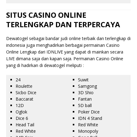
SITUS CASINO ONLINE
TERLENGKAP DAN TERPERCAYA
Dewatogel sebagai bandar judi online terbaik dan terlengkap di
indonesia juga menghadirkan berbagai permainan Casino
Online Lengkap dari IDNLIVE yang dapat di mainkan secara
LIVE dimana saja dan kapan saja. Permainan Casino Online
yang di hadirkan di dewatogel meliputi :
24
Suwit
Roulette
Samgong
Sicbo Dice
3D Shio
Baccarat
Fantan
12D
5D ball
Oglok
Poker Dice
Dice 6
IDN 4 Stand
Head Tail
Red White
Red White
Monopoly