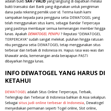
adalah bukti
SAH / VALID
yang langsung di dapatkan melalui
bukti transaksi dari Bank yang digunakan untuk pengiriman
dana pada rekening pemilik user id. Terima kasih kami
sampaikan kepada para pengguna setia DEWATOGEL yang
telah menggunakan situs kami, sebagai Bandar Terpercaya
yang pastinya membayar semua kemenangan member hingga
lunas. Apakah
DEWATOGEL PENIPU
? Reputasi “DEWATOGEL
TERPERCAYA” sudah sangat melekat. puluhan hingga ratusan
ribu pengguna setia DEWATOGEL tetap menggunakan situs
terbesar dan terbaik di Indonesia ini. Hapus rasa was-was dan
khawatir anda, kemenangan anda berapapun PASTI
dibayarkan hingga lunas.
INFO DEWATOGEL YANG HARUS DI
KETAHUI
DEWATOGEL
adalah Situs Online Terpercaya, Terbaik,
Terlengkap dan Terbesar di Indonesia bahkan di Asia sekalipun.
Sebagai
situs judi online terbesar di Indonesia
, Dewatogel
menyediakan permainan seperti Togel online, Slot online,