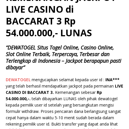
LIVE CASINO di
BACCARAT 3 Rp
54.000.000,- LUNAS
“DEWATOGEL Situs Togel Online, Casino Online,
Slot Online Terbaik, Terpercaya, Terbesar dan
Terlengkap di Indonesia – Jackpot berapapun pasti
dibayar”
DEWATOGEL
mengucapkan selamat kepada user id :
INA***
yang telah berhasil mendapatkan jackpot pada permainan
LIVE
CASINO DI BACCARAT 3.
Kemenangan sebesar
Rp
54.000.000
,-.
telah dibayarkan LUNAS oleh pihak dewatogel
kepada pemilik user id setelah yang bersangkutan mengisi
formulir withdraw. Proses pencairan dana berlangsung sangat
cepat hanya dalam waktu 5-10 menit sudah berada dalam
rekening pemilik user id. Bukti transfer yang dapat anda lihat