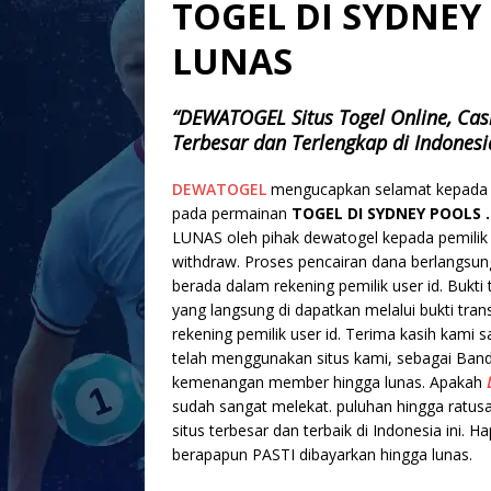
TOGEL DI SYDNEY 
LUNAS
“DEWATOGEL Situs Togel Online, Casi
Terbesar dan Terlengkap di Indonesi
DEWATOGEL
mengucapkan selamat kepada u
pada permainan
TOGEL DI SYDNEY POOLS 
LUNAS oleh pihak dewatogel kepada pemilik u
withdraw. Proses pencairan dana berlangsu
berada dalam rekening pemilik user id. Bukti 
yang langsung di dapatkan melalui bukti tra
rekening pemilik user id. Terima kasih ka
telah menggunakan situs kami, sebagai Ba
kemenangan member hingga lunas. Apakah
sudah sangat melekat. puluhan hingga rat
situs terbesar dan terbaik di Indonesia ini
berapapun PASTI dibayarkan hingga lunas.