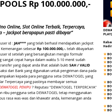
POOLS Rp 100.000.000,-
no Online, Slot Online Terbaik, Terpercaya,
DEWA
a – Jackpot berapapun pasti dibayar”
PLAY)
Kaba
ser id :
JAH***
yang telah berhasil mendapatkan jackpot
Hadi
.
Kemenangan sebesar
Rp
100.000.000
,-.
telah dibayarkan
ser id setelah yang bersangkutan mengisi formulir
BON
BO
ng sangat cepat hanya dalam waktu 5-10 menit sudah
BO
transfer yang dapat anda lihat adalah bukti
SAH / VALID
BO
BO
nsaksi dari Bank yang digunakan untuk pengiriman dana pada
BO
mi sampaikan kepada para pengguna setia DEWATOGEL yang
ndar Terpercaya yang pastinya membayar semua
BO
BO
DEWATOGEL PENIPU
? Reputasi “DEWATOGEL TERPERCAYA”
BO
usan ribu pengguna setia DEWATOGEL tetap menggunakan
BO
. Hapus rasa was-was dan khawatir anda, kemenangan anda
BO
BO
BO