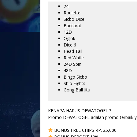
24
Roulette
Sicbo Dice
Baccarat
12D
Oglok
Dice 6
Head Tail
Red White
24D Spin
48D
Bingo Sicbo
Shio Fights
Gong Ball Jitu
KENAPA HARUS DEWATOGEL ?
Promo DEWATOGEL adalah promo terbaik yang
BONUS FREE CHIPS RP. 25,000
BONUS DEPOSIT 10%