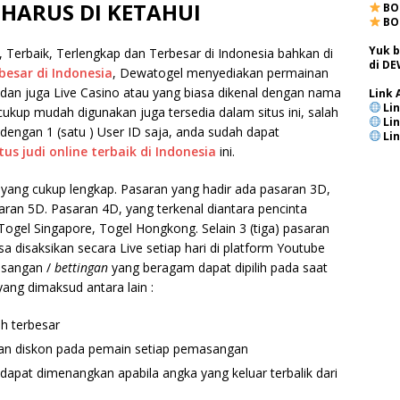
HARUS DI KETAHUI
BO
BO
Yuk b
, Terbaik, Terlengkap dan Terbesar di Indonesia bahkan di
di D
rbesar di Indonesia
, Dewatogel menyediakan permainan
k dan juga Live Casino atau yang biasa dikenal dengan nama
Link 
Lin
g cukup mudah digunakan juga tersedia dalam situs ini, salah
Lin
dengan 1 (satu ) User ID saja, anda sudah dapat
Lin
itus judi
online terbaik di Indonesia
ini.
ang cukup lengkap. Pasaran yang hadir ada pasaran 3D,
ran 5D. Pasaran 4D, yang terkenal diantara pencinta
gel Singapore, Togel Hongkong. Selain 3 (tiga) pasaran
a disaksikan secara Live setiap hari di platform Youtube
pasangan /
bettingan
yang beragam dapat dipilih pada saat
ng dimaksud antara lain :
ah terbesar
an diskon pada pemain setiap pemasangan
 dapat dimenangkan apabila angka yang keluar terbalik dari