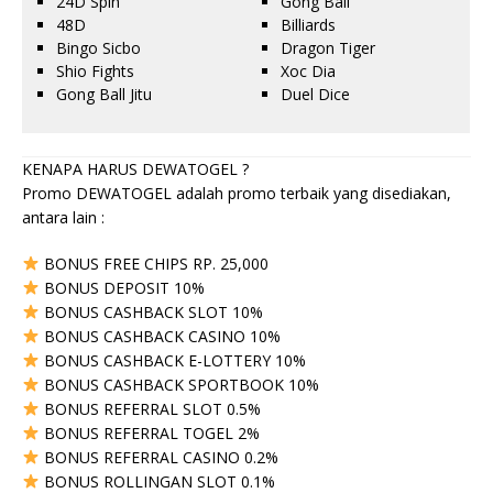
24D Spin
Gong Ball
48D
Billiards
Bingo Sicbo
Dragon Tiger
Shio Fights
Xoc Dia
Gong Ball Jitu
Duel Dice
KENAPA HARUS DEWATOGEL ?
Promo DEWATOGEL adalah promo terbaik yang disediakan,
antara lain :
BONUS FREE CHIPS RP. 25,000
BONUS DEPOSIT 10%
BONUS CASHBACK SLOT 10%
BONUS CASHBACK CASINO 10%
BONUS CASHBACK E-LOTTERY 10%
BONUS CASHBACK SPORTBOOK 10%
BONUS REFERRAL SLOT 0.5%
BONUS REFERRAL TOGEL 2%
BONUS REFERRAL CASINO 0.2%
BONUS ROLLINGAN SLOT 0.1%