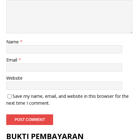
Name
*
Email
*
Website
Save my name, email, and website in this browser for the
next time I comment.
BUKTI PEMBAYARAN