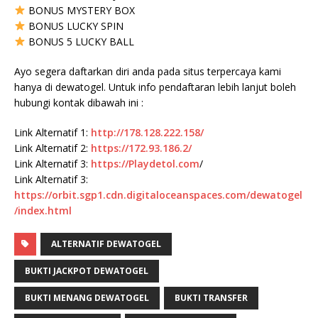
BONUS MYSTERY BOX
BONUS LUCKY SPIN
BONUS 5 LUCKY BALL
Ayo segera daftarkan diri anda pada situs terpercaya kami
hanya di dewatogel. Untuk info pendaftaran lebih lanjut boleh
hubungi kontak dibawah ini :
Link Alternatif 1:
http://178.128.222.158/
Link Alternatif 2:
https://172.93.186.2/
Link Alternatif 3:
https://
Playdetol.com
/
Link Alternatif 3:
https://orbit.sgp1.cdn.digitaloceanspaces.com/dewatogel
/index.html
ALTERNATIF DEWATOGEL
BUKTI JACKPOT DEWATOGEL
BUKTI MENANG DEWATOGEL
BUKTI TRANSFER