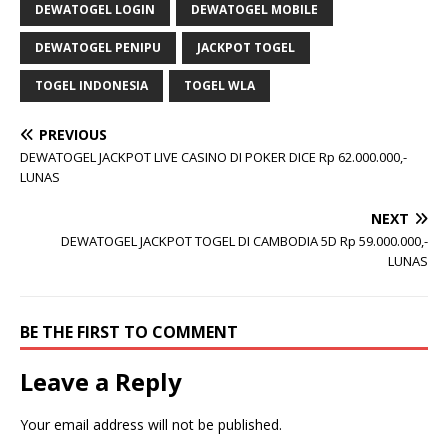
DEWATOGEL LOGIN
DEWATOGEL MOBILE
DEWATOGEL PENIPU
JACKPOT TOGEL
TOGEL INDONESIA
TOGEL WLA
PREVIOUS
DEWATOGEL JACKPOT LIVE CASINO DI POKER DICE Rp 62.000.000,-
LUNAS
NEXT
DEWATOGEL JACKPOT TOGEL DI CAMBODIA 5D Rp 59.000.000,-
LUNAS
BE THE FIRST TO COMMENT
Leave a Reply
Your email address will not be published.