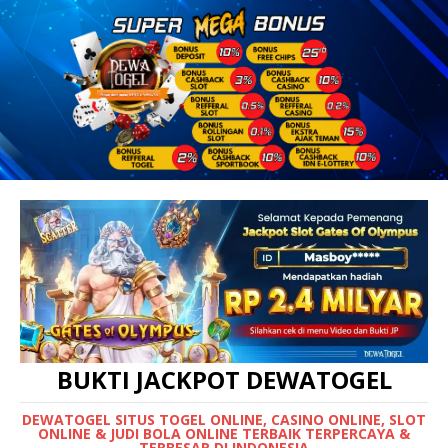
BUKTI JACKPOT DEWATOGEL
DEWATOGEL SITUS TOGEL ONLINE, CASINO ONLINE, SLOT
ONLINE & JUDI BOLA ONLINE TERBAIK TERPERCAYA &
TERBESAR DI INDONESIA