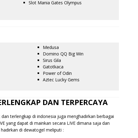
Slot Mania Gates Olympus
Medusa
Domino QQ Big Win
Sirus Gila
Gatotkaca
Power of Odin
Aztec Lucky Gems
TERLENGKAP DAN TERPERCAYA
k dan terlengkap di indonesia juga menghadirkan berbagai
VE yang dapat di mainkan secara LIVE dimana saja dan
hadirkan di dewatogel meliputi :