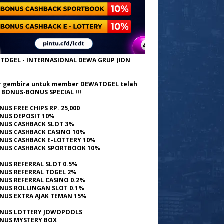
TOGEL - INTERNASIONAL DEWA GRUP (IDN
r gembira untuk member DEWATOGEL telah
r
BONUS-BONUS SPECIAL
!!!
US FREE CHIPS RP. 25,000
NUS DEPOSIT 10%
NUS CASHBACK SLOT 3%
NUS CASHBACK CASINO 10%
NUS CASHBACK E-LOTTERY 10%
NUS CASHBACK SPORTBOOK 10%
NUS REFERRAL SLOT 0.5%
NUS REFERRAL TOGEL 2%
NUS REFERRAL CASINO 0.2%
NUS ROLLINGAN SLOT 0.1%
NUS EXTRA AJAK TEMAN 15%
NUS LOTTERY JOWOPOOLS
NUS MYSTERY BOX