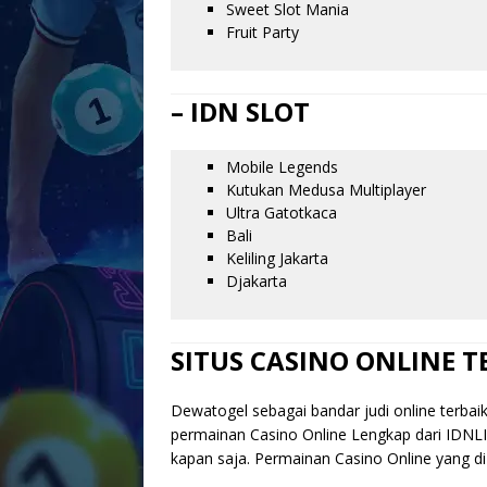
Sweet Slot Mania
Fruit Party
– IDN SLOT
Mobile Legends
Kutukan Medusa Multiplayer
Ultra Gatotkaca
Bali
Keliling Jakarta
Djakarta
SITUS CASINO ONLINE 
Dewatogel sebagai bandar judi online terbai
permainan Casino Online Lengkap dari IDNLI
kapan saja. Permainan Casino Online yang di 