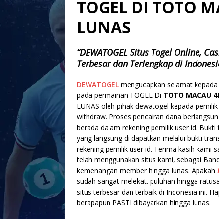
TOGEL DI TOTO MA
LUNAS
“DEWATOGEL Situs Togel Online, Casi
Terbesar dan Terlengkap di Indonesi
DEWATOGEL
mengucapkan selamat kepada u
pada permainan TOGEL Di
TOTO MACAU 4
LUNAS oleh pihak dewatogel kepada pemilik u
withdraw. Proses pencairan dana berlangsu
berada dalam rekening pemilik user id. Bukti 
yang langsung di dapatkan melalui bukti tra
rekening pemilik user id. Terima kasih ka
telah menggunakan situs kami, sebagai Ba
kemenangan member hingga lunas. Apakah
sudah sangat melekat. puluhan hingga rat
situs terbesar dan terbaik di Indonesia ini
berapapun PASTI dibayarkan hingga lunas.