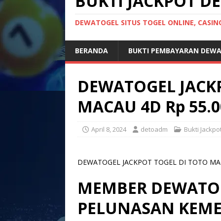
BUKTI JACKPOT D
DEWATOGEL SITUS TOGEL ONLINE, CASINO
BERANDA
BUKTI PEMBAYARAN DEW
DEWATOGEL JACKP
MACAU 4D Rp 55.0
April 8, 2024
detoadm
Bukti Jackp
DEWATOGEL JACKPOT TOGEL DI TOTO MACA
MEMBER DEWATO
PELUNASAN KEM