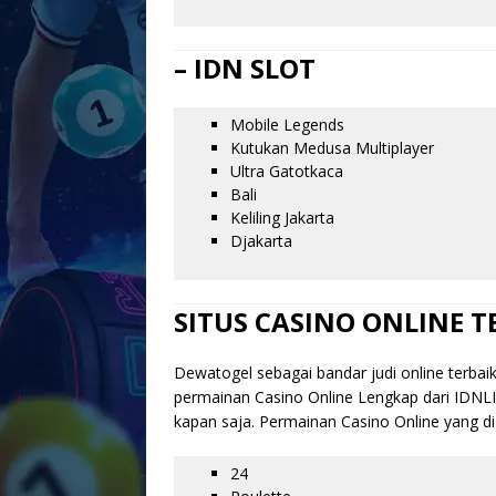
– IDN SLOT
Mobile Legends
Kutukan Medusa Multiplayer
Ultra Gatotkaca
Bali
Keliling Jakarta
Djakarta
SITUS CASINO ONLINE 
Dewatogel sebagai bandar judi online terbai
permainan Casino Online Lengkap dari IDNLI
kapan saja. Permainan Casino Online yang di 
24