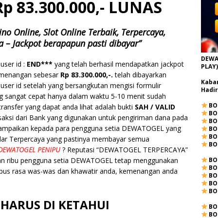
p 83.300.000,- LUNAS
no Online, Slot Online Terbaik, Terpercaya,
a – Jackpot berapapun pasti dibayar”
DEWA
ser id :
END***
yang telah berhasil mendapatkan jackpot
PLAY)
menangan sebesar
Rp
83.300.000
,-.
telah dibayarkan
Kaba
ser id setelah yang bersangkutan mengisi formulir
Hadi
ng sangat cepat hanya dalam waktu 5-10 menit sudah
BON
transfer yang dapat anda lihat adalah bukti
SAH / VALID
BO
nsaksi dari Bank yang digunakan untuk pengiriman dana pada
BO
mi sampaikan kepada para pengguna setia DEWATOGEL yang
BO
BO
ndar Terpercaya yang pastinya membayar semua
BO
DEWATOGEL PENIPU
? Reputasi “DEWATOGEL TERPERCAYA”
usan ribu pengguna setia DEWATOGEL tetap menggunakan
BO
BO
. Hapus rasa was-was dan khawatir anda, kemenangan anda
BO
BO
BO
HARUS DI KETAHUI
BO
BO