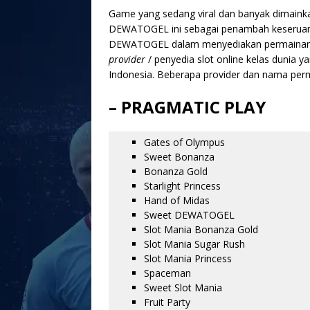
Game yang sedang viral dan banyak dimainkan
DEWATOGEL ini sebagai penambah keseruan a
DEWATOGEL dalam menyediakan permainan s
provider
/ penyedia slot online kelas dunia 
Indonesia. Beberapa provider dan nama per
– PRAGMATIC PLAY
Gates of Olympus
Sweet Bonanza
Bonanza Gold
Starlight Princess
Hand of Midas
Sweet DEWATOGEL
Slot Mania Bonanza Gold
Slot Mania Sugar Rush
Slot Mania Princess
Spaceman
Sweet Slot Mania
Fruit Party