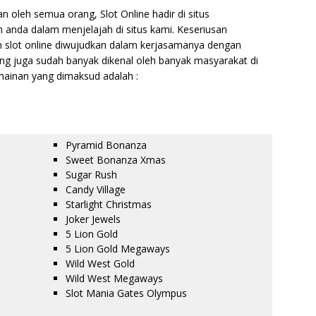
 oleh semua orang, Slot Online hadir di situs
nda dalam menjelajah di situs kami. Keseriusan
lot online diwujudkan dalam kerjasamanya dengan
yang juga sudah banyak dikenal oleh banyak masyarakat di
mainan yang dimaksud adalah :
Pyramid Bonanza
Sweet Bonanza Xmas
Sugar Rush
Candy Village
Starlight Christmas
Joker Jewels
5 Lion Gold
5 Lion Gold Megaways
Wild West Gold
Wild West Megaways
Slot Mania Gates Olympus