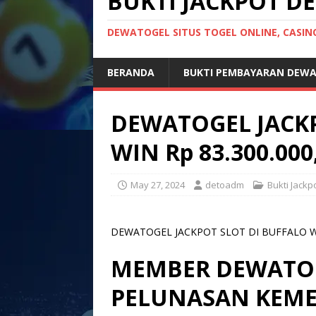
BUKTI JACKPOT D
DEWATOGEL SITUS TOGEL ONLINE, CASINO
BERANDA
BUKTI PEMBAYARAN DEW
DEWATOGEL JACKP
WIN Rp 83.300.000
May 27, 2024
detoadm
Bukti Jack
DEWATOGEL JACKPOT SLOT DI BUFFALO WIN
MEMBER DEWATO
PELUNASAN KEME