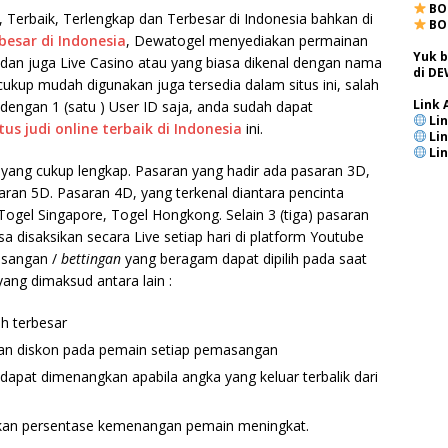
BO
, Terbaik, Terlengkap dan Terbesar di Indonesia bahkan di
BO
rbesar di Indonesia
, Dewatogel menyediakan permainan
Yuk b
k dan juga Live Casino atau yang biasa dikenal dengan nama
di D
g cukup mudah digunakan juga tersedia dalam situs ini, salah
Link 
dengan 1 (satu ) User ID saja, anda sudah dapat
Lin
itus judi
online terbaik di Indonesia
ini.
Lin
Lin
ang cukup lengkap. Pasaran yang hadir ada pasaran 3D,
ran 5D. Pasaran 4D, yang terkenal diantara pencinta
gel Singapore, Togel Hongkong. Selain 3 (tiga) pasaran
a disaksikan secara Live setiap hari di platform Youtube
pasangan /
bettingan
yang beragam dapat dipilih pada saat
ng dimaksud antara lain :
ah terbesar
an diskon pada pemain setiap pemasangan
 dapat dimenangkan apabila angka yang keluar terbalik dari
nkan persentase kemenangan pemain meningkat.