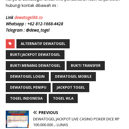
hubungi kontak dibawah ini :
Link
dewatogel88.co
Whatsapp : +62 812-1668-4428
Telegram : @dewa_togel
ALTERNATIF DEWATOGEL
BUKTI JACKPOT DEWATOGEL
BUKTI MENANG DEWATOGEL
BUKTI TRANSFER
DEWATOGEL LOGIN
DEWATOGEL MOBILE
DEWATOGEL PENIPU
JACKPOT TOGEL
TOGEL INDONESIA
TOGEL WLA
PREVIOUS
DEWATOGEL JACKPOT LIVE CASINO POKER DICE RP
100.000.000 ,- LUNAS