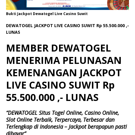
Bukti Jackpot Dewatogel Live Casino Suwit
DEWATOGEL JACKPOT LIVE CASINO SUWIT Rp 55.500.000 ,-
LUNAS
MEMBER DEWATOGEL
MENERIMA PELUNASAN
KEMENANGAN JACKPOT
LIVE CASINO SUWIT Rp
55.500.000 ,- LUNAS
“DEWATOGEL Situs Togel Online, Casino Online,
Slot Online Terbaik, Terpercaya, Terbesar dan
Terlengkap di Indonesia – Jackpot berapapun pasti
dibayar”