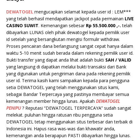
DEWATOGEL
mengucapkan selamat kepada user id : LEM***
yang telah berhasil mendapatkan jackpot pada permainan
LIVE
CASINO SUWIT
. Kemenangan sebesar
Rp 55.500.000 ,-.
telah
dibayarkan LUNAS oleh pihak dewatogel kepada pemilik user
id setelah yang bersangkutan mengisi formulir withdraw.
Proses pencairan dana berlangsung sangat cepat hanya dalam
waktu 5-10 menit sudah berada dalam rekening pemilik user id.
Bukti transfer yang dapat anda lihat adalah bukti
SAH / VALID
yang langsung di dapatkan melalui bukti transaksi dari Bank
yang digunakan untuk pengiriman dana pada rekening pemilik
user id. Terima kasih kami sampaikan kepada para pengguna
setia DEWATOGEL yang telah menggunakan situs kami,
sebagai Bandar Terpercaya yang pastinya membayar semua
kemenangan member hingga lunas. Apakah
DEWATOGEL
PENIPU
? Reputasi “DEWATOGEL TERPERCAYA” sudah sangat
melekat. puluhan hingga ratusan ribu pengguna setia
DEWATOGEL tetap menggunakan situs terbesar dan terbaik di
Indonesia ini. Hapus rasa was-was dan khawatir anda,
kemenangan anda berapapun PASTI dibayarkan hingga lunas.