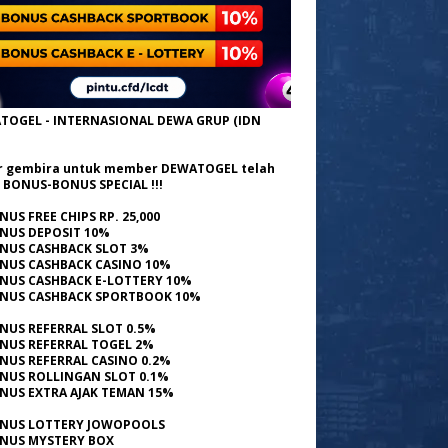
TOGEL - INTERNASIONAL DEWA GRUP (IDN
r gembira untuk member DEWATOGEL telah
r
BONUS-BONUS SPECIAL
!!!
US FREE CHIPS RP. 25,000
NUS DEPOSIT 10%
NUS CASHBACK SLOT 3%
NUS CASHBACK CASINO 10%
NUS CASHBACK E-LOTTERY 10%
NUS CASHBACK SPORTBOOK 10%
NUS REFERRAL SLOT 0.5%
NUS REFERRAL TOGEL 2%
NUS REFERRAL CASINO 0.2%
NUS ROLLINGAN SLOT 0.1%
NUS EXTRA AJAK TEMAN 15%
NUS LOTTERY JOWOPOOLS
NUS MYSTERY BOX