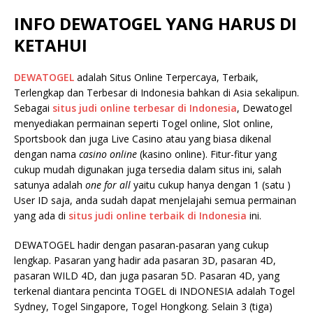
INFO DEWATOGEL YANG HARUS DI
KETAHUI
DEWATOGEL
adalah Situs Online Terpercaya, Terbaik,
Terlengkap dan Terbesar di Indonesia bahkan di Asia sekalipun.
Sebagai
situs judi online terbesar di Indonesia
, Dewatogel
menyediakan permainan seperti Togel online, Slot online,
Sportsbook dan juga Live Casino atau yang biasa dikenal
dengan nama
casino online
(kasino online). Fitur-fitur yang
cukup mudah digunakan juga tersedia dalam situs ini, salah
satunya adalah
one for all
yaitu cukup hanya dengan 1 (satu )
User ID saja, anda sudah dapat menjelajahi semua permainan
yang ada di
situs judi online terbaik di Indonesia
ini.
DEWATOGEL hadir dengan pasaran-pasaran yang cukup
lengkap. Pasaran yang hadir ada pasaran 3D, pasaran 4D,
pasaran WILD 4D, dan juga pasaran 5D. Pasaran 4D, yang
terkenal diantara pencinta TOGEL di INDONESIA adalah Togel
Sydney, Togel Singapore, Togel Hongkong. Selain 3 (tiga)