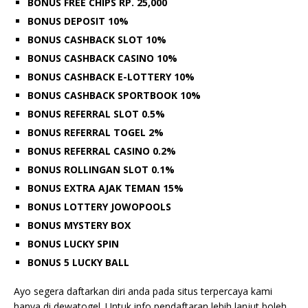
BONUS FREE CHIPS RP. 25,000
BONUS DEPOSIT 10%
BONUS CASHBACK SLOT 10%
BONUS CASHBACK CASINO 10%
BONUS CASHBACK E-LOTTERY 10%
BONUS CASHBACK SPORTBOOK 10%
BONUS REFERRAL SLOT 0.5%
BONUS REFERRAL TOGEL 2%
BONUS REFERRAL CASINO 0.2%
BONUS ROLLINGAN SLOT 0.1%
BONUS EXTRA AJAK TEMAN 15%
BONUS LOTTERY JOWOPOOLS
BONUS MYSTERY BOX
BONUS LUCKY SPIN
BONUS 5 LUCKY BALL
Ayo segera daftarkan diri anda pada situs terpercaya kami
hanya di dewatogel. Untuk info pendaftaran lebih lanjut boleh