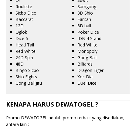
24
Suwit
Roulette
Samgong
Sicbo Dice
3D Shio
Baccarat
Fantan
12D
5D ball
Oglok
Poker Dice
Dice 6
IDN 4 Stand
Head Tail
Red White
Red White
Monopoly
24D Spin
Gong Ball
48D
Billiards
Bingo Sicbo
Dragon Tiger
Shio Fights
Xoc Dia
Gong Ball Jitu
Duel Dice
KENAPA HARUS DEWATOGEL ?
Promo DEWATOGEL adalah promo terbaik yang disediakan,
antara lain :