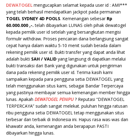
DEWATOGEL
mengucapkan selamat kepada user id : AMI***
yang telah berhasil mendapatkan jackpot pada permainan
TOGEL SYDNEY 4D POOLS
. Kemenangan sebesar
Rp
60.000.000 ,-.
telah dibayarkan LUNAS oleh pihak dewatogel
kepada pemilik user id setelah yang bersangkutan mengisi
formulir withdraw. Proses pencairan dana berlangsung sangat
cepat hanya dalam waktu 5-10 menit sudah berada dalam
rekening pemilik user id. Bukti transfer yang dapat anda lihat
adalah bukti
SAH / VALID
yang langsung di dapatkan melalui
bukti transaksi dari Bank yang digunakan untuk pengiriman
dana pada rekening pemilik user id. Terima kasih kami
sampaikan kepada para pengguna setia DEWATOGEL yang
telah menggunakan situs kami, sebagai Bandar Terpercaya
yang pastinya membayar semua kemenangan member hingga
lunas. Apakah
DEWATOGEL PENIPU
? Reputasi “DEWATOGEL
TERPERCAYA” sudah sangat melekat. puluhan hingga ratusan
ribu pengguna setia DEWATOGEL tetap menggunakan situs
terbesar dan terbaik di Indonesia ini. Hapus rasa was-was dan
khawatir anda, kemenangan anda berapapun PASTI
dibayarkan hingga lunas.