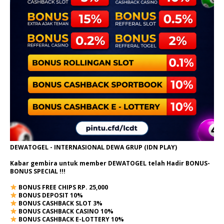
DEWATOGEL - INTERNASIONAL DEWA GRUP (IDN PLAY)
Kabar gembira untuk member DEWATOGEL telah Hadir
BONUS-
BONUS SPECIAL
!!!
BONUS FREE CHIPS RP. 25,000
BONUS DEPOSIT 10%
BONUS CASHBACK SLOT 3%
BONUS CASHBACK CASINO 10%
BONUS CASHBACK E-LOTTERY 10%