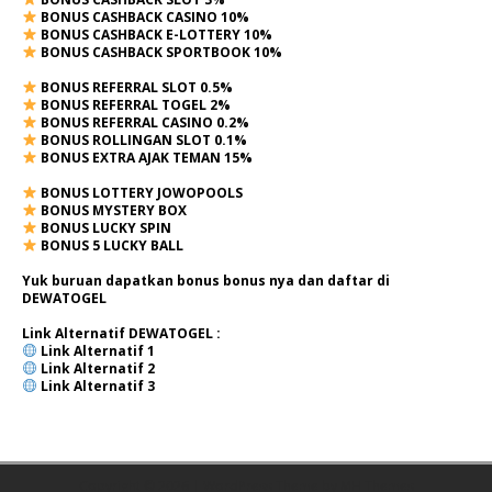
BONUS CASHBACK CASINO 10%
BONUS CASHBACK E-LOTTERY 10%
BONUS CASHBACK SPORTBOOK 10%
BONUS REFERRAL SLOT 0.5%
BONUS REFERRAL TOGEL 2%
BONUS REFERRAL CASINO 0.2%
BONUS ROLLINGAN SLOT 0.1%
BONUS EXTRA AJAK TEMAN 15%
BONUS LOTTERY JOWOPOOLS
BONUS MYSTERY BOX
BONUS LUCKY SPIN
BONUS 5 LUCKY BALL
Yuk buruan dapatkan bonus bonus nya dan daftar di
DEWATOGEL
Link Alternatif
DEWATOGEL
:
Link Alternatif 1
Link Alternatif 2
Link Alternatif 3
Copyright © 2026 | WordPress Theme by
MH Themes