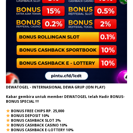
DEWATOGEL - INTERNASIONAL DEWA GRUP (IDN PLAY)
Kabar gembira untuk member DEWATOGEL telah Hadir
BONUS-
BONUS SPECIAL
!!!
BONUS FREE CHIPS RP. 25,000
BONUS DEPOSIT 10%
BONUS CASHBACK SLOT 3%
BONUS CASHBACK CASINO 10%
BONUS CASHBACK E-LOTTERY 10%