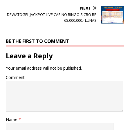
NEXT
DEWATOGEL JACKPOT LIVE CASINO BINGO SICBO RP
65.000.000,- LUNAS
BE THE FIRST TO COMMENT
Leave a Reply
Your email address will not be published.
Comment
Name
*