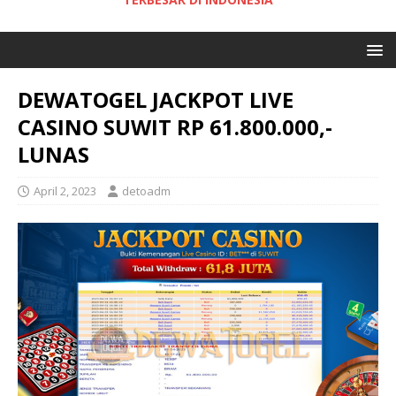
DEWATOGEL JACKPOT LIVE
CASINO SUWIT RP 61.800.000,-
LUNAS
April 2, 2023
detoadm