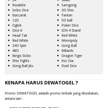
Roulette
Samgong
Sicbo Dice
3D Shio
Baccarat
Fantan
12D
5D ball
Oglok
Poker Dice
Dice 6
IDN 4 Stand
Head Tail
Red White
Red White
Monopoly
24D Spin
Gong Ball
48D
Billiards
Bingo Sicbo
Dragon Tiger
Shio Fights
Xoc Dia
Gong Ball Jitu
Duel Dice
KENAPA HARUS DEWATOGEL ?
Promo DEWATOGEL adalah promo terbaik yang disediakan,
antara lain :