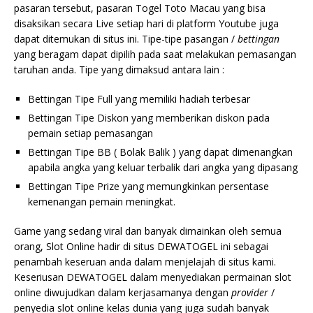
pasaran tersebut, pasaran Togel Toto Macau yang bisa
disaksikan secara Live setiap hari di platform Youtube juga
dapat ditemukan di situs ini. Tipe-tipe pasangan /
bettingan
yang beragam dapat dipilih pada saat melakukan pemasangan
taruhan anda. Tipe yang dimaksud antara lain :
Bettingan Tipe Full yang memiliki hadiah terbesar
Bettingan Tipe Diskon yang memberikan diskon pada
pemain setiap pemasangan
Bettingan Tipe BB ( Bolak Balik ) yang dapat dimenangkan
apabila angka yang keluar terbalik dari angka yang dipasang
Bettingan Tipe Prize yang memungkinkan persentase
kemenangan pemain meningkat.
Game yang sedang viral dan banyak dimainkan oleh semua
orang, Slot Online hadir di situs DEWATOGEL ini sebagai
penambah keseruan anda dalam menjelajah di situs kami.
Keseriusan DEWATOGEL dalam menyediakan permainan slot
online diwujudkan dalam kerjasamanya dengan
provider
/
penyedia slot online kelas dunia yang juga sudah banyak