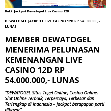
Bukti Jackpot Dewatogel Live Casino 12D
DEWATOGEL JACKPOT LIVE CASINO 12D RP
54.0
00.000,-
LUNAS
MEMBER DEWATOGEL
MENERIMA PELUNASAN
KEMENANGAN LIVE
CASINO 12D RP
54.000.000,- LUNAS
“DEWATOGEL Situs Togel Online, Casino Online,
Slot Online Terbaik, Terpercaya, Terbesar dan
Terlengkap di Indonesia – Jackpot berapapun pasti
dibayar”