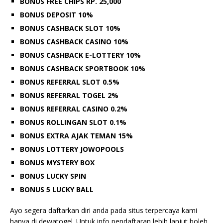
BONUS FREE CHIPS RP. 25,000
BONUS DEPOSIT 10%
BONUS CASHBACK SLOT 10%
BONUS CASHBACK CASINO 10%
BONUS CASHBACK E-LOTTERY 10%
BONUS CASHBACK SPORTBOOK 10%
BONUS REFERRAL SLOT 0.5%
BONUS REFERRAL TOGEL 2%
BONUS REFERRAL CASINO 0.2%
BONUS ROLLINGAN SLOT 0.1%
BONUS EXTRA AJAK TEMAN 15%
BONUS LOTTERY JOWOPOOLS
BONUS MYSTERY BOX
BONUS LUCKY SPIN
BONUS 5 LUCKY BALL
Ayo segera daftarkan diri anda pada situs terpercaya kami
hanya di dewatogel. Untuk info pendaftaran lebih lanjut boleh