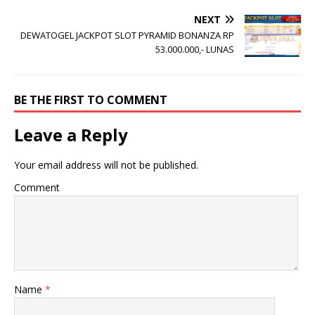
NEXT
DEWATOGEL JACKPOT SLOT PYRAMID BONANZA RP
53.000.000,- LUNAS
BE THE FIRST TO COMMENT
Leave a Reply
Your email address will not be published.
Comment
Name
*