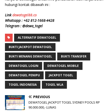
hubungi kontak dibawah ini :
Link
dewatogel88.co
Whatsapp : +62 812-1668-4428
Telegram : @dewa_togel
ALTERNATIF DEWATOGEL
BUKTI JACKPOT DEWATOGEL
BUKTI MENANG DEWATOGEL
BUKTI TRANSFER
DEWATOGEL LOGIN
DEWATOGEL MOBILE
DEWATOGEL PENIPU
JACKPOT TOGEL
TOGEL INDONESIA
TOGEL WLA
PREVIOUS
DEWATOGEL JACKPOT TOGEL SYDNEY POOLS RP
90.000.000,- LUNAS