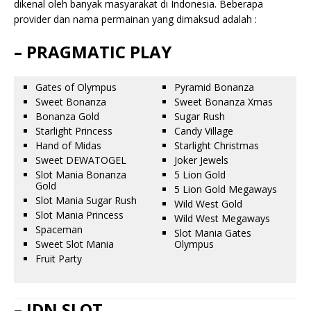
dikenal oleh banyak masyarakat di Indonesia. Beberapa
provider dan nama permainan yang dimaksud adalah :
– PRAGMATIC PLAY
Gates of Olympus
Pyramid Bonanza
Sweet Bonanza
Sweet Bonanza Xmas
Bonanza Gold
Sugar Rush
Starlight Princess
Candy Village
Hand of Midas
Starlight Christmas
Sweet DEWATOGEL
Joker Jewels
Slot Mania Bonanza
5 Lion Gold
Gold
5 Lion Gold Megaways
Slot Mania Sugar Rush
Wild West Gold
Slot Mania Princess
Wild West Megaways
Spaceman
Slot Mania Gates
Sweet Slot Mania
Olympus
Fruit Party
– IDN SLOT