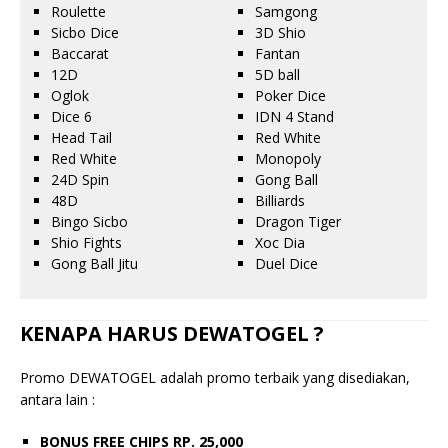
Roulette
Samgong
Sicbo Dice
3D Shio
Baccarat
Fantan
12D
5D ball
Oglok
Poker Dice
Dice 6
IDN 4 Stand
Head Tail
Red White
Red White
Monopoly
24D Spin
Gong Ball
48D
Billiards
Bingo Sicbo
Dragon Tiger
Shio Fights
Xoc Dia
Gong Ball Jitu
Duel Dice
KENAPA HARUS DEWATOGEL ?
Promo DEWATOGEL adalah promo terbaik yang disediakan,
antara lain :
BONUS FREE CHIPS RP. 25,000