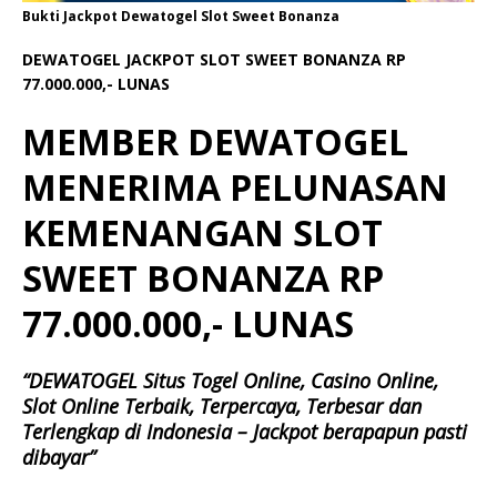
Bukti Jackpot Dewatogel Slot Sweet Bonanza
DEWATOGEL JACKPOT SLOT SWEET BONANZA RP
77.000.000,- LUNAS
MEMBER DEWATOGEL
MENERIMA PELUNASAN
KEMENANGAN SLOT
SWEET BONANZA RP
77.000.000,- LUNAS
“DEWATOGEL Situs Togel Online, Casino Online,
Slot Online Terbaik, Terpercaya, Terbesar dan
Terlengkap di Indonesia – Jackpot berapapun pasti
dibayar”