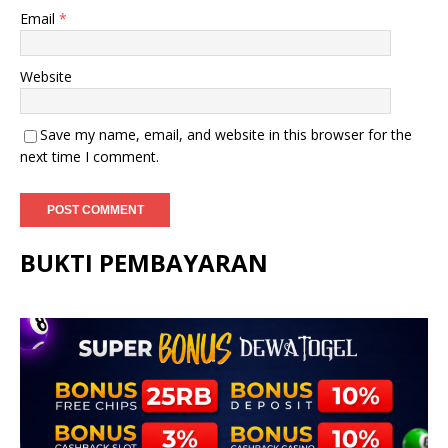
Email
*
Website
Save my name, email, and website in this browser for the
next time I comment.
BUKTI PEMBAYARAN