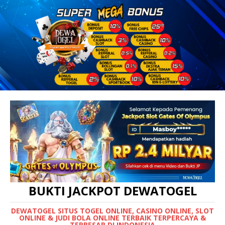
BUKTI JACKPOT DEWATOGEL
DEWATOGEL SITUS TOGEL ONLINE, CASINO ONLINE, SLOT
ONLINE & JUDI BOLA ONLINE TERBAIK TERPERCAYA &
TERBESAR DI INDONESIA