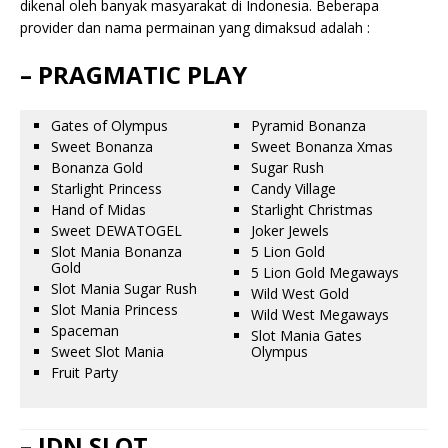
dikenal oleh banyak masyarakat di Indonesia. Beberapa
provider dan nama permainan yang dimaksud adalah :
– PRAGMATIC PLAY
Gates of Olympus
Pyramid Bonanza
Sweet Bonanza
Sweet Bonanza Xmas
Bonanza Gold
Sugar Rush
Starlight Princess
Candy Village
Hand of Midas
Starlight Christmas
Sweet DEWATOGEL
Joker Jewels
Slot Mania Bonanza
5 Lion Gold
Gold
5 Lion Gold Megaways
Slot Mania Sugar Rush
Wild West Gold
Slot Mania Princess
Wild West Megaways
Spaceman
Slot Mania Gates
Sweet Slot Mania
Olympus
Fruit Party
– IDN SLOT