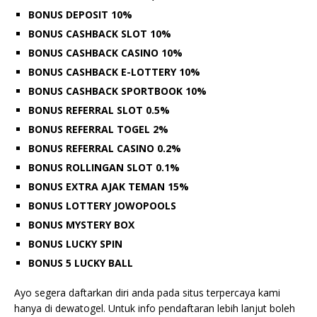
BONUS DEPOSIT 10%
BONUS CASHBACK SLOT 10%
BONUS CASHBACK CASINO 10%
BONUS CASHBACK E-LOTTERY 10%
BONUS CASHBACK SPORTBOOK 10%
BONUS REFERRAL SLOT 0.5%
BONUS REFERRAL TOGEL 2%
BONUS REFERRAL CASINO 0.2%
BONUS ROLLINGAN SLOT 0.1%
BONUS EXTRA AJAK TEMAN 15%
BONUS LOTTERY JOWOPOOLS
BONUS MYSTERY BOX
BONUS LUCKY SPIN
BONUS 5 LUCKY BALL
Ayo segera daftarkan diri anda pada situs terpercaya kami
hanya di dewatogel. Untuk info pendaftaran lebih lanjut boleh