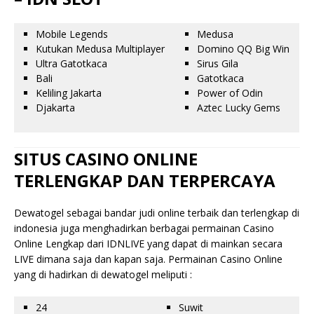
Mobile Legends
Medusa
Kutukan Medusa Multiplayer
Domino QQ Big Win
Ultra Gatotkaca
Sirus Gila
Bali
Gatotkaca
Keliling Jakarta
Power of Odin
Djakarta
Aztec Lucky Gems
SITUS CASINO ONLINE
TERLENGKAP DAN TERPERCAYA
Dewatogel sebagai bandar judi online terbaik dan terlengkap di
indonesia juga menghadirkan berbagai permainan Casino
Online Lengkap dari IDNLIVE yang dapat di mainkan secara
LIVE dimana saja dan kapan saja. Permainan Casino Online
yang di hadirkan di dewatogel meliputi :
24
Suwit