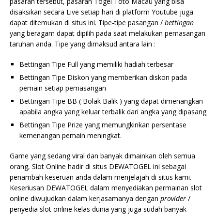
pasaran tersebut, pasaran Togel Toto Macau yang bisa
disaksikan secara Live setiap hari di platform Youtube juga
dapat ditemukan di situs ini. Tipe-tipe pasangan /
bettingan
yang beragam dapat dipilih pada saat melakukan pemasangan
taruhan anda. Tipe yang dimaksud antara lain :
Bettingan Tipe Full yang memiliki hadiah terbesar
Bettingan Tipe Diskon yang memberikan diskon pada
pemain setiap pemasangan
Bettingan Tipe BB ( Bolak Balik ) yang dapat dimenangkan
apabila angka yang keluar terbalik dari angka yang dipasang
Bettingan Tipe Prize yang memungkinkan persentase
kemenangan pemain meningkat.
Game yang sedang viral dan banyak dimainkan oleh semua
orang, Slot Online hadir di situs DEWATOGEL ini sebagai
penambah keseruan anda dalam menjelajah di situs kami.
Keseriusan DEWATOGEL dalam menyediakan permainan slot
online diwujudkan dalam kerjasamanya dengan
provider
/
penyedia slot online kelas dunia yang juga sudah banyak