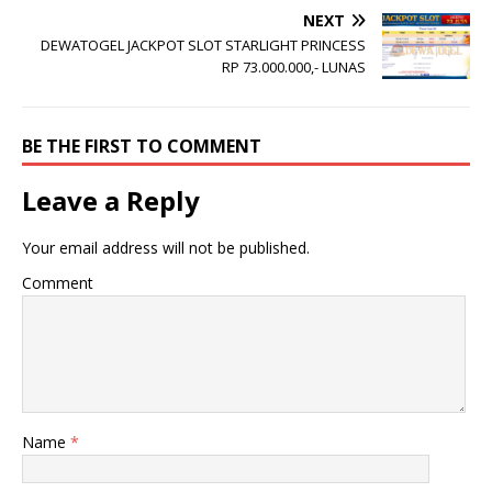
NEXT
DEWATOGEL JACKPOT SLOT STARLIGHT PRINCESS
RP 73.000.000,- LUNAS
BE THE FIRST TO COMMENT
Leave a Reply
Your email address will not be published.
Comment
Name
*