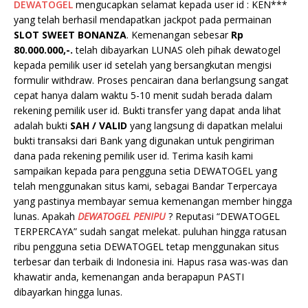
DEWATOGEL
mengucapkan selamat kepada user id : KEN***
yang telah berhasil mendapatkan jackpot pada permainan
SLOT SWEET BONANZA
. Kemenangan sebesar
Rp
80.000.000,-.
telah dibayarkan LUNAS oleh pihak dewatogel
kepada pemilik user id setelah yang bersangkutan mengisi
formulir withdraw. Proses pencairan dana berlangsung sangat
cepat hanya dalam waktu 5-10 menit sudah berada dalam
rekening pemilik user id. Bukti transfer yang dapat anda lihat
adalah bukti
SAH / VALID
yang langsung di dapatkan melalui
bukti transaksi dari Bank yang digunakan untuk pengiriman
dana pada rekening pemilik user id. Terima kasih kami
sampaikan kepada para pengguna setia DEWATOGEL yang
telah menggunakan situs kami, sebagai Bandar Terpercaya
yang pastinya membayar semua kemenangan member hingga
lunas. Apakah
DEWATOGEL PENIPU
? Reputasi “DEWATOGEL
TERPERCAYA” sudah sangat melekat. puluhan hingga ratusan
ribu pengguna setia DEWATOGEL tetap menggunakan situs
terbesar dan terbaik di Indonesia ini. Hapus rasa was-was dan
khawatir anda, kemenangan anda berapapun PASTI
dibayarkan hingga lunas.