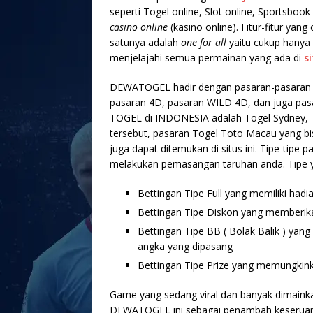
seperti Togel online, Slot online, Sportsboo
casino online
(kasino online). Fitur-fitur yan
satunya adalah
one for all
yaitu cukup hanya 
menjelajahi semua permainan yang ada di
s
DEWATOGEL hadir dengan pasaran-pasaran y
pasaran 4D, pasaran WILD 4D, dan juga pasa
TOGEL di INDONESIA adalah Togel Sydney, To
tersebut, pasaran Togel Toto Macau yang bis
juga dapat ditemukan di situs ini. Tipe-tipe 
melakukan pemasangan taruhan anda. Tipe ya
Bettingan Tipe Full yang memiliki hadi
Bettingan Tipe Diskon yang memberik
Bettingan Tipe BB ( Bolak Balik ) yang
angka yang dipasang
Bettingan Tipe Prize yang memungki
Game yang sedang viral dan banyak dimainkan
DEWATOGEL ini sebagai penambah keseruan a