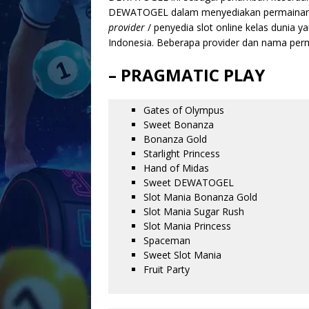
DEWATOGEL dalam menyediakan permainan s
provider
/ penyedia slot online kelas dunia 
Indonesia. Beberapa provider dan nama per
– PRAGMATIC PLAY
Gates of Olympus
Sweet Bonanza
Bonanza Gold
Starlight Princess
Hand of Midas
Sweet DEWATOGEL
Slot Mania Bonanza Gold
Slot Mania Sugar Rush
Slot Mania Princess
Spaceman
Sweet Slot Mania
Fruit Party