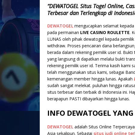
“DEWATOGEL Situs Togel Online, Casi
Terbesar dan Terlengkap di Indonesi
DEWATOGEL
mengucapkan selamat kepada u
pada permainan
LIVE CASINO ROULETTE
. 
LUNAS oleh pihak dewatogel kepada pemilik u
withdraw. Proses pencairan dana berlangsu
berada dalam rekening pemilik user id. Bukti 
yang langsung di dapatkan melalui bukti tra
rekening pemilik user id. Terima kasih ka
telah menggunakan situs kami, sebagai Ba
kemenangan member hingga lunas. Apakah
sudah sangat melekat. puluhan hingga rat
situs terbesar dan terbaik di Indonesia ini
berapapun PASTI dibayarkan hingga lunas.
INFO DEWATOGEL YANG 
DEWATOGEL
adalah Situs Online Terpercaya
Asia sekalipun. Sebagai
situs judi online te