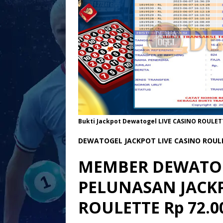
Bukti Jackpot Dewatogel LIVE CASINO ROULET
DEWATOGEL JACKPOT LIVE CASINO ROULET
MEMBER DEWATO
PELUNASAN JACKP
ROULETTE Rp 72.0