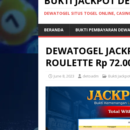
BUKTI JACKPOT D
DEWATOGEL SITUS TOGEL ONLINE, CASINO
BERANDA
BUKTI PEMBAYARAN DEW
DEWATOGEL JACKP
ROULETTE Rp 72.0
June 8, 2023
detoadm
Bukti Jackp