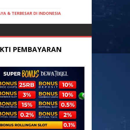
YA & TERBESAR DI INDONESIA
KTI PEMBAYARAN