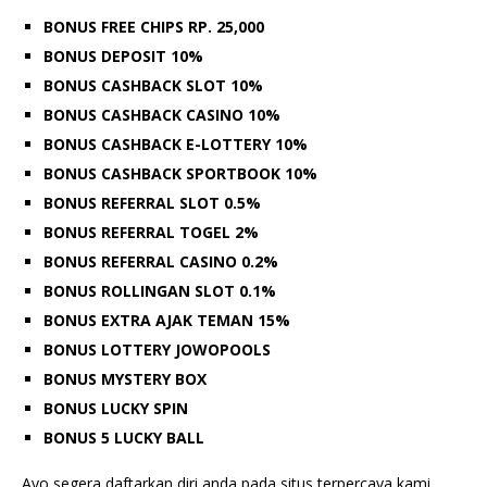
BONUS FREE CHIPS RP. 25,000
BONUS DEPOSIT 10%
BONUS CASHBACK SLOT 10%
BONUS CASHBACK CASINO 10%
BONUS CASHBACK E-LOTTERY 10%
BONUS CASHBACK SPORTBOOK 10%
BONUS REFERRAL SLOT 0.5%
BONUS REFERRAL TOGEL 2%
BONUS REFERRAL CASINO 0.2%
BONUS ROLLINGAN SLOT 0.1%
BONUS EXTRA AJAK TEMAN 15%
BONUS LOTTERY JOWOPOOLS
BONUS MYSTERY BOX
BONUS LUCKY SPIN
BONUS 5 LUCKY BALL
Ayo segera daftarkan diri anda pada situs terpercaya kami