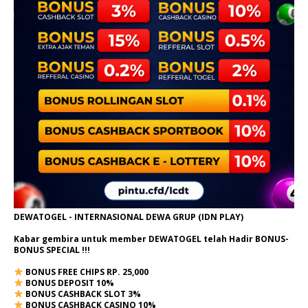
DEWATOGEL - INTERNASIONAL DEWA GRUP (IDN PLAY)
Kabar gembira untuk member DEWATOGEL telah Hadir
BONUS-
BONUS SPECIAL
!!!
BONUS FREE CHIPS RP. 25,000
BONUS DEPOSIT 10%
BONUS CASHBACK SLOT 3%
BONUS CASHBACK CASINO 10%