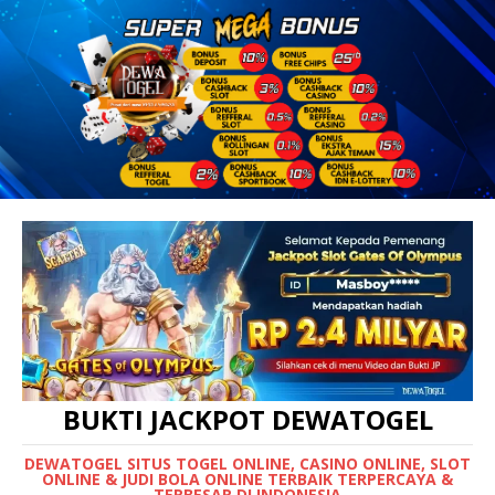
BUKTI JACKPOT DEWATOGEL
DEWATOGEL SITUS TOGEL ONLINE, CASINO ONLINE, SLOT
ONLINE & JUDI BOLA ONLINE TERBAIK TERPERCAYA &
TERBESAR DI INDONESIA