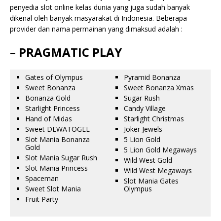
penyedia slot online kelas dunia yang juga sudah banyak
dikenal oleh banyak masyarakat di Indonesia. Beberapa
provider dan nama permainan yang dimaksud adalah :
– PRAGMATIC PLAY
Gates of Olympus
Pyramid Bonanza
Sweet Bonanza
Sweet Bonanza Xmas
Bonanza Gold
Sugar Rush
Starlight Princess
Candy Village
Hand of Midas
Starlight Christmas
Sweet DEWATOGEL
Joker Jewels
Slot Mania Bonanza
5 Lion Gold
Gold
5 Lion Gold Megaways
Slot Mania Sugar Rush
Wild West Gold
Slot Mania Princess
Wild West Megaways
Spaceman
Slot Mania Gates
Sweet Slot Mania
Olympus
Fruit Party