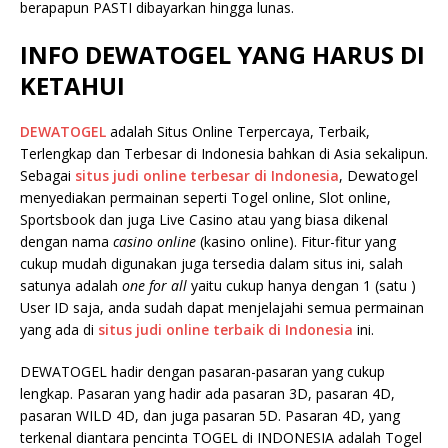
berapapun PASTI dibayarkan hingga lunas.
INFO DEWATOGEL YANG HARUS DI
KETAHUI
DEWATOGEL
adalah Situs Online Terpercaya, Terbaik,
Terlengkap dan Terbesar di Indonesia bahkan di Asia sekalipun.
Sebagai
situs judi online terbesar di Indonesia
, Dewatogel
menyediakan permainan seperti Togel online, Slot online,
Sportsbook dan juga Live Casino atau yang biasa dikenal
dengan nama
casino online
(kasino online). Fitur-fitur yang
cukup mudah digunakan juga tersedia dalam situs ini, salah
satunya adalah
one for all
yaitu cukup hanya dengan 1 (satu )
User ID saja, anda sudah dapat menjelajahi semua permainan
yang ada di
situs judi online terbaik di Indonesia
ini.
DEWATOGEL hadir dengan pasaran-pasaran yang cukup
lengkap. Pasaran yang hadir ada pasaran 3D, pasaran 4D,
pasaran WILD 4D, dan juga pasaran 5D. Pasaran 4D, yang
terkenal diantara pencinta TOGEL di INDONESIA adalah Togel