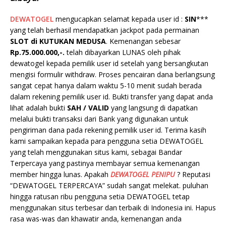
DEWATOGEL
mengucapkan selamat kepada user id :
SIN
***
yang telah berhasil mendapatkan jackpot pada permainan
SLOT di KUTUKAN MEDUSA
. Kemenangan sebesar
Rp.75.000.000,-.
telah dibayarkan LUNAS oleh pihak
dewatogel kepada pemilik user id setelah yang bersangkutan
mengisi formulir withdraw. Proses pencairan dana berlangsung
sangat cepat hanya dalam waktu 5-10 menit sudah berada
dalam rekening pemilik user id. Bukti transfer yang dapat anda
lihat adalah bukti
SAH / VALID
yang langsung di dapatkan
melalui bukti transaksi dari Bank yang digunakan untuk
pengiriman dana pada rekening pemilik user id. Terima kasih
kami sampaikan kepada para pengguna setia DEWATOGEL
yang telah menggunakan situs kami, sebagai Bandar
Terpercaya yang pastinya membayar semua kemenangan
member hingga lunas. Apakah
DEWATOGEL PENIPU
? Reputasi
“DEWATOGEL TERPERCAYA” sudah sangat melekat. puluhan
hingga ratusan ribu pengguna setia DEWATOGEL tetap
menggunakan situs terbesar dan terbaik di Indonesia ini. Hapus
rasa was-was dan khawatir anda, kemenangan anda