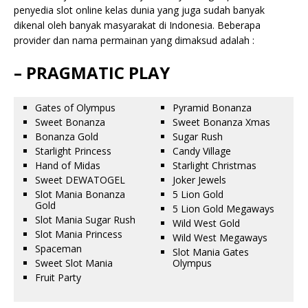
penyedia slot online kelas dunia yang juga sudah banyak
dikenal oleh banyak masyarakat di Indonesia. Beberapa
provider dan nama permainan yang dimaksud adalah :
– PRAGMATIC PLAY
Gates of Olympus
Pyramid Bonanza
Sweet Bonanza
Sweet Bonanza Xmas
Bonanza Gold
Sugar Rush
Starlight Princess
Candy Village
Hand of Midas
Starlight Christmas
Sweet DEWATOGEL
Joker Jewels
Slot Mania Bonanza
5 Lion Gold
Gold
5 Lion Gold Megaways
Slot Mania Sugar Rush
Wild West Gold
Slot Mania Princess
Wild West Megaways
Spaceman
Slot Mania Gates
Sweet Slot Mania
Olympus
Fruit Party