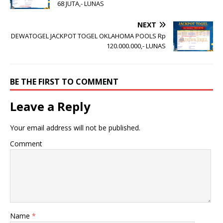
68 JUTA,- LUNAS
NEXT
DEWATOGEL JACKPOT TOGEL OKLAHOMA POOLS Rp
120.000.000,- LUNAS
BE THE FIRST TO COMMENT
Leave a Reply
Your email address will not be published.
Comment
Name
*