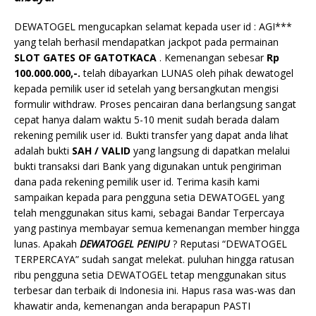
DEWATOGEL mengucapkan selamat kepada user id : AGI***
yang telah berhasil mendapatkan jackpot pada permainan
SLOT GATES OF GATOTKACA
. Kemenangan sebesar
Rp
100.000.000,-.
telah dibayarkan LUNAS oleh pihak dewatogel
kepada pemilik user id setelah yang bersangkutan mengisi
formulir withdraw. Proses pencairan dana berlangsung sangat
cepat hanya dalam waktu 5-10 menit sudah berada dalam
rekening pemilik user id. Bukti transfer yang dapat anda lihat
adalah bukti
SAH / VALID
yang langsung di dapatkan melalui
bukti transaksi dari Bank yang digunakan untuk pengiriman
dana pada rekening pemilik user id. Terima kasih kami
sampaikan kepada para pengguna setia DEWATOGEL yang
telah menggunakan situs kami, sebagai Bandar Terpercaya
yang pastinya membayar semua kemenangan member hingga
lunas. Apakah
DEWATOGEL PENIPU
? Reputasi “DEWATOGEL
TERPERCAYA” sudah sangat melekat. puluhan hingga ratusan
ribu pengguna setia DEWATOGEL tetap menggunakan situs
terbesar dan terbaik di Indonesia ini. Hapus rasa was-was dan
khawatir anda, kemenangan anda berapapun PASTI