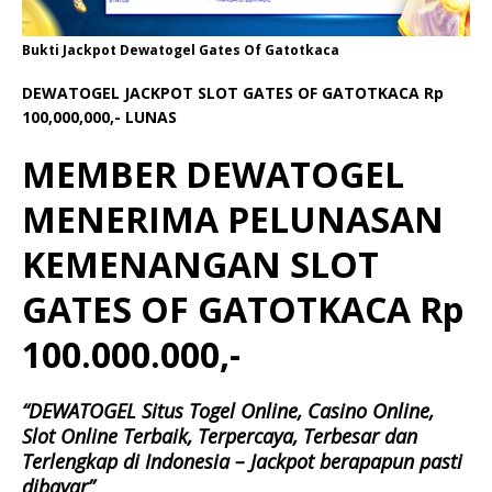
Bukti Jackpot Dewatogel Gates Of Gatotkaca
DEWATOGEL JACKPOT SLOT GATES OF GATOTKACA Rp
100,000,000,- LUNAS
MEMBER DEWATOGEL
MENERIMA PELUNASAN
KEMENANGAN
SLOT
GATES OF GATOTKACA Rp
100.000.000,-
“DEWATOGEL Situs Togel Online, Casino Online,
Slot Online Terbaik, Terpercaya, Terbesar dan
Terlengkap di Indonesia – Jackpot berapapun pasti
dibayar”