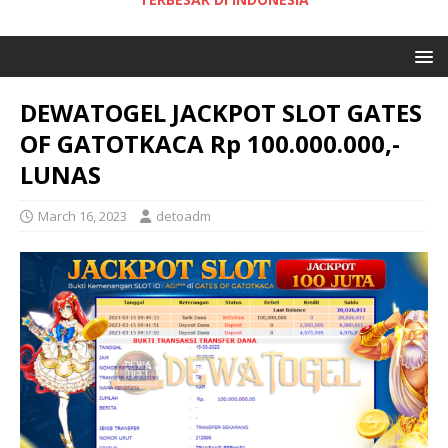
DEWATOGEL JACKPOT SLOT GATES
OF GATOTKACA Rp 100.000.000,-
LUNAS
March 16, 2023
detoadm