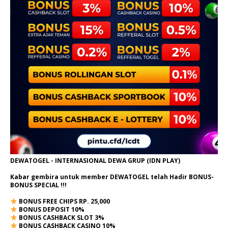
DEWATOGEL - INTERNASIONAL DEWA GRUP (IDN PLAY)
Kabar gembira untuk member DEWATOGEL telah Hadir
BONUS-
BONUS SPECIAL
!!!
BONUS FREE CHIPS RP. 25,000
BONUS DEPOSIT 10%
BONUS CASHBACK SLOT 3%
BONUS CASHBACK CASINO 10%