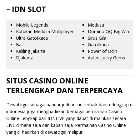
– IDN SLOT
Mobile Legends
Medusa
Kutukan Medusa Multiplayer
Domino QQ Big Win
Ultra Gatotkaca
Sirus Gila
Bali
Gatotkaca
Keliling Jakarta
Power of Odin
Djakarta
Aztec Lucky Gems
SITUS CASINO ONLINE
TERLENGKAP DAN TERPERCAYA
Dewatogel sebagai bandar judi online terbaik dan terlengkap di
indonesia juga menghadirkan berbagai permainan Casino
Online Lengkap dari IDNLIVE yang dapat di mainkan secara
LIVE dimana saja dan kapan saja. Permainan Casino Online
yang di hadirkan di dewatogel meliputi :