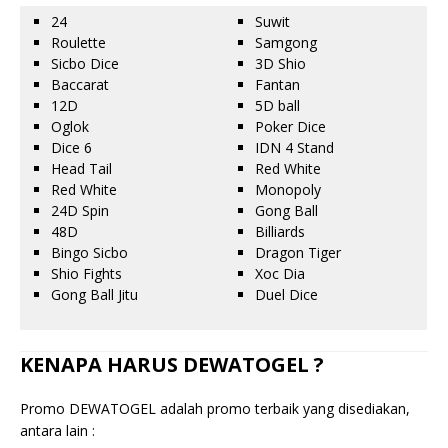
24
Suwit
Roulette
Samgong
Sicbo Dice
3D Shio
Baccarat
Fantan
12D
5D ball
Oglok
Poker Dice
Dice 6
IDN 4 Stand
Head Tail
Red White
Red White
Monopoly
24D Spin
Gong Ball
48D
Billiards
Bingo Sicbo
Dragon Tiger
Shio Fights
Xoc Dia
Gong Ball Jitu
Duel Dice
KENAPA HARUS DEWATOGEL ?
Promo DEWATOGEL adalah promo terbaik yang disediakan,
antara lain :