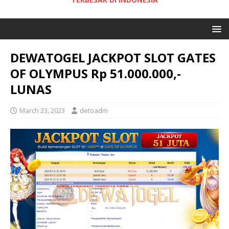
DEWATOGEL JACKPOT SLOT GATES
OF OLYMPUS Rp 51.000.000,-
LUNAS
March 23, 2023
detoadm