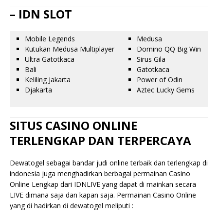
– IDN SLOT
Mobile Legends
Medusa
Kutukan Medusa Multiplayer
Domino QQ Big Win
Ultra Gatotkaca
Sirus Gila
Bali
Gatotkaca
Keliling Jakarta
Power of Odin
Djakarta
Aztec Lucky Gems
SITUS CASINO ONLINE
TERLENGKAP DAN TERPERCAYA
Dewatogel sebagai bandar judi online terbaik dan terlengkap di
indonesia juga menghadirkan berbagai permainan Casino
Online Lengkap dari IDNLIVE yang dapat di mainkan secara
LIVE dimana saja dan kapan saja. Permainan Casino Online
yang di hadirkan di dewatogel meliputi :