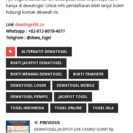
hanya di dewatogel. Untuk info pendaftaran lebih lanjut boleh
hubungi kontak dibawah ini :
Link
dewatogel88.co
Whatsapp : +62-812-8078-4071
Telegram : @dewa_togel
ALTERNATIF DEWATOGEL
BUKTI JACKPOT DEWATOGEL
BUKTI MENANG DEWATOGEL
BUKTI TRANSFER
DEWATOGEL LOGIN
DEWATOGEL MOBILE
DEWATOGEL PENIPU
JACKPOT TOGEL
TOGEL INDONESIA
TOGEL ONLINE
TOGEL WLA
PREVIOUS
DEWATOGEL JACKPOT LIVE CASINO SUWIT Rp