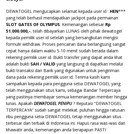
DEWATOGEL mengucapkan selamat kepada user id :
HEN
***
yang telah berhasil mendapatkan jackpot pada permainan
SLOT
GATES OF OLYMPUS
. Kemenangan sebesar
Rp
51.000.000,-.
telah dibayarkan LUNAS oleh pihak dewatogel
kepada pemilik user id setelah yang bersangkutan mengisi
formulir withdraw. Proses pencairan dana berlangsung sangat
cepat hanya dalam waktu 5-10 menit sudah berada dalam
rekening pemilik user id. Bukti transfer yang dapat anda lihat
adalah bukti
SAH / VALID
yang langsung di dapatkan melalui
bukti transaksi dari Bank yang digunakan untuk pengiriman
dana pada rekening pemilik user id. Terima kasih kami
sampaikan kepada para pengguna setia DEWATOGEL yang
telah menggunakan situs kami, sebagai Bandar Terpercaya
yang pastinya membayar semua kemenangan member hingga
lunas. Apakah
DEWATOGEL PENIPU
? Reputasi “DEWATOGEL
TERPERCAYA” sudah sangat melekat. puluhan hingga ratusan
ribu pengguna setia DEWATOGEL tetap menggunakan situs
terbesar dan terbaik di Indonesia ini. Hapus rasa was-was dan
khawatir anda, kemenangan anda berapapun PASTI