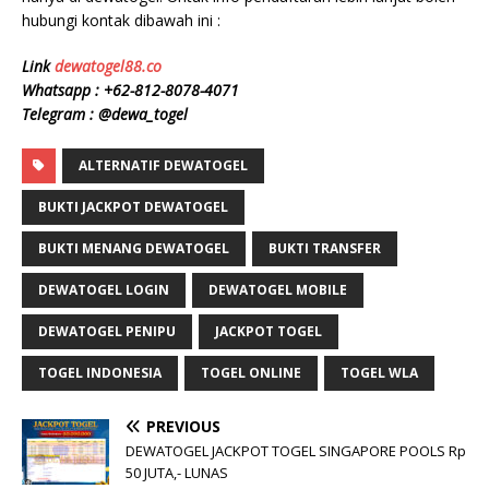
hubungi kontak dibawah ini :
Link
dewatogel88.co
Whatsapp : +62-812-8078-4071
Telegram : @dewa_togel
ALTERNATIF DEWATOGEL
BUKTI JACKPOT DEWATOGEL
BUKTI MENANG DEWATOGEL
BUKTI TRANSFER
DEWATOGEL LOGIN
DEWATOGEL MOBILE
DEWATOGEL PENIPU
JACKPOT TOGEL
TOGEL INDONESIA
TOGEL ONLINE
TOGEL WLA
PREVIOUS
DEWATOGEL JACKPOT TOGEL SINGAPORE POOLS Rp
50 JUTA,- LUNAS