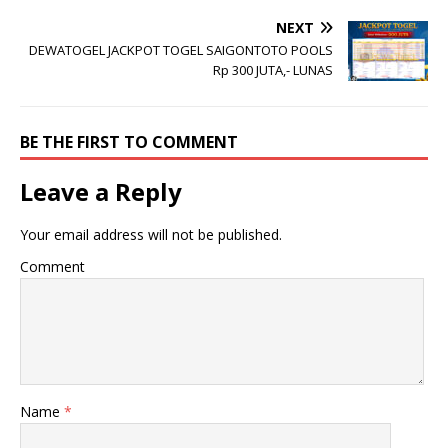
NEXT
DEWATOGEL JACKPOT TOGEL SAIGONTOTO POOLS
Rp 300 JUTA,- LUNAS
BE THE FIRST TO COMMENT
Leave a Reply
Your email address will not be published.
Comment
Name
*