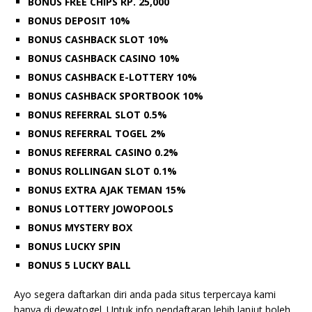
BONUS FREE CHIPS RP. 25,000
BONUS DEPOSIT 10%
BONUS CASHBACK SLOT 10%
BONUS CASHBACK CASINO 10%
BONUS CASHBACK E-LOTTERY 10%
BONUS CASHBACK SPORTBOOK 10%
BONUS REFERRAL SLOT 0.5%
BONUS REFERRAL TOGEL 2%
BONUS REFERRAL CASINO 0.2%
BONUS ROLLINGAN SLOT 0.1%
BONUS EXTRA AJAK TEMAN 15%
BONUS LOTTERY JOWOPOOLS
BONUS MYSTERY BOX
BONUS LUCKY SPIN
BONUS 5 LUCKY BALL
Ayo segera daftarkan diri anda pada situs terpercaya kami
hanya di dewatogel. Untuk info pendaftaran lebih lanjut boleh