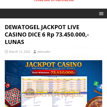
DEWATOGEL JACKPOT LIVE
CASINO DICE 6 Rp 73.450.000,-
LUNAS
March 12, 2023
detoadm