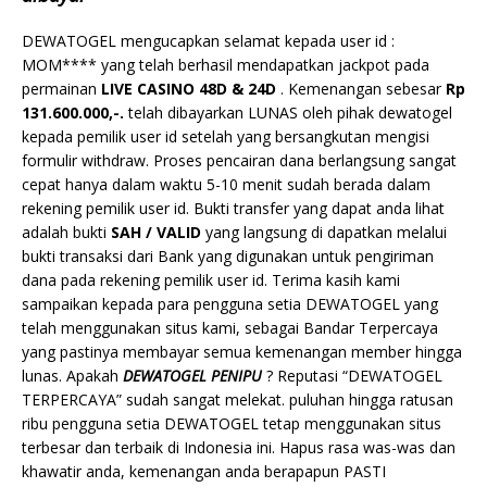
DEWATOGEL mengucapkan selamat kepada user id :
MOM**** yang telah berhasil mendapatkan jackpot pada
permainan
LIVE CASINO 48D & 24D
. Kemenangan sebesar
Rp
131.600.000,-.
telah dibayarkan LUNAS oleh pihak dewatogel
kepada pemilik user id setelah yang bersangkutan mengisi
formulir withdraw. Proses pencairan dana berlangsung sangat
cepat hanya dalam waktu 5-10 menit sudah berada dalam
rekening pemilik user id. Bukti transfer yang dapat anda lihat
adalah bukti
SAH / VALID
yang langsung di dapatkan melalui
bukti transaksi dari Bank yang digunakan untuk pengiriman
dana pada rekening pemilik user id. Terima kasih kami
sampaikan kepada para pengguna setia DEWATOGEL yang
telah menggunakan situs kami, sebagai Bandar Terpercaya
yang pastinya membayar semua kemenangan member hingga
lunas. Apakah
DEWATOGEL PENIPU
? Reputasi “DEWATOGEL
TERPERCAYA” sudah sangat melekat. puluhan hingga ratusan
ribu pengguna setia DEWATOGEL tetap menggunakan situs
terbesar dan terbaik di Indonesia ini. Hapus rasa was-was dan
khawatir anda, kemenangan anda berapapun PASTI