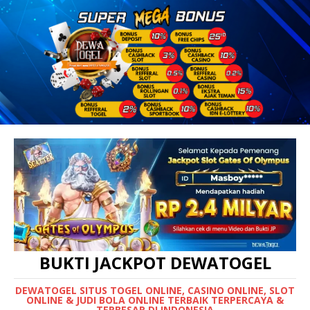
BUKTI JACKPOT DEWATOGEL
DEWATOGEL SITUS TOGEL ONLINE, CASINO ONLINE, SLOT
ONLINE & JUDI BOLA ONLINE TERBAIK TERPERCAYA &
TERBESAR DI INDONESIA