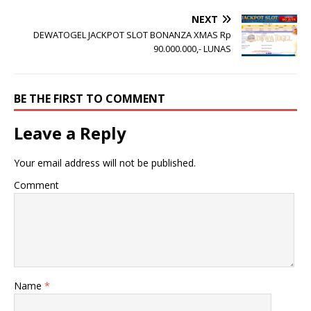
NEXT
DEWATOGEL JACKPOT SLOT BONANZA XMAS Rp
90.000.000,- LUNAS
BE THE FIRST TO COMMENT
Leave a Reply
Your email address will not be published.
Comment
Name
*