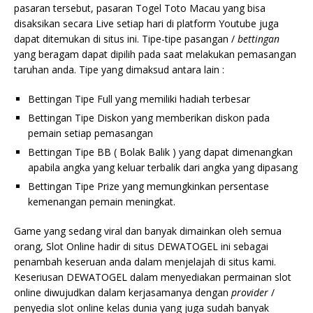
pasaran tersebut, pasaran Togel Toto Macau yang bisa
disaksikan secara Live setiap hari di platform Youtube juga
dapat ditemukan di situs ini. Tipe-tipe pasangan /
bettingan
yang beragam dapat dipilih pada saat melakukan pemasangan
taruhan anda. Tipe yang dimaksud antara lain :
Bettingan Tipe Full yang memiliki hadiah terbesar
Bettingan Tipe Diskon yang memberikan diskon pada
pemain setiap pemasangan
Bettingan Tipe BB ( Bolak Balik ) yang dapat dimenangkan
apabila angka yang keluar terbalik dari angka yang dipasang
Bettingan Tipe Prize yang memungkinkan persentase
kemenangan pemain meningkat.
Game yang sedang viral dan banyak dimainkan oleh semua
orang, Slot Online hadir di situs DEWATOGEL ini sebagai
penambah keseruan anda dalam menjelajah di situs kami.
Keseriusan DEWATOGEL dalam menyediakan permainan slot
online diwujudkan dalam kerjasamanya dengan
provider
/
penyedia slot online kelas dunia yang juga sudah banyak