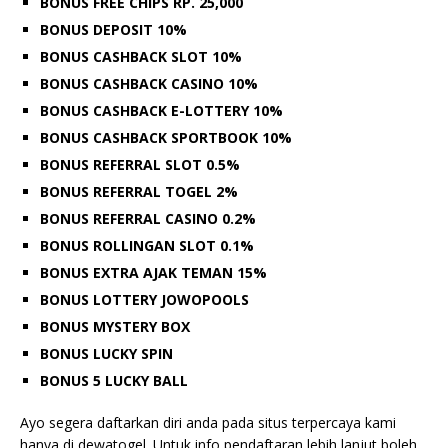
BONUS FREE CHIPS RP. 25,000
BONUS DEPOSIT 10%
BONUS CASHBACK SLOT 10%
BONUS CASHBACK CASINO 10%
BONUS CASHBACK E-LOTTERY 10%
BONUS CASHBACK SPORTBOOK 10%
BONUS REFERRAL SLOT 0.5%
BONUS REFERRAL TOGEL 2%
BONUS REFERRAL CASINO 0.2%
BONUS ROLLINGAN SLOT 0.1%
BONUS EXTRA AJAK TEMAN 15%
BONUS LOTTERY JOWOPOOLS
BONUS MYSTERY BOX
BONUS LUCKY SPIN
BONUS 5 LUCKY BALL
Ayo segera daftarkan diri anda pada situs terpercaya kami
hanya di dewatogel. Untuk info pendaftaran lebih lanjut boleh