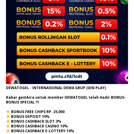
DEWATOGEL - INTERNASIONAL DEWA GRUP (IDN PLAY)
Kabar gembira untuk member DEWATOGEL telah Hadir
BONUS-
BONUS SPECIAL
!!!
BONUS FREE CHIPS RP. 25,000
BONUS DEPOSIT 10%
BONUS CASHBACK SLOT 3%
BONUS CASHBACK CASINO 10%
BONUS CASHBACK E-LOTTERY 10%