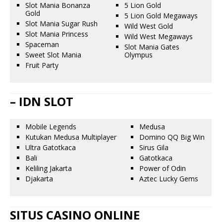
Slot Mania Bonanza
5 Lion Gold
Gold
5 Lion Gold Megaways
Slot Mania Sugar Rush
Wild West Gold
Slot Mania Princess
Wild West Megaways
Spaceman
Slot Mania Gates
Sweet Slot Mania
Olympus
Fruit Party
– IDN SLOT
Mobile Legends
Medusa
Kutukan Medusa Multiplayer
Domino QQ Big Win
Ultra Gatotkaca
Sirus Gila
Bali
Gatotkaca
Keliling Jakarta
Power of Odin
Djakarta
Aztec Lucky Gems
SITUS CASINO ONLINE