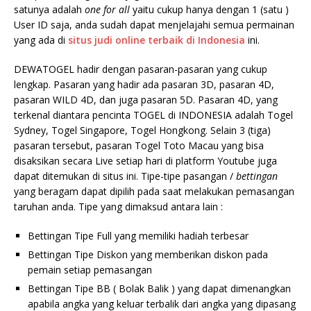
satunya adalah
one for all
yaitu cukup hanya dengan 1 (satu )
User ID saja, anda sudah dapat menjelajahi semua permainan
yang ada di
situs judi online terbaik di Indonesia
ini.
DEWATOGEL hadir dengan pasaran-pasaran yang cukup
lengkap. Pasaran yang hadir ada pasaran 3D, pasaran 4D,
pasaran WILD 4D, dan juga pasaran 5D. Pasaran 4D, yang
terkenal diantara pencinta TOGEL di INDONESIA adalah Togel
Sydney, Togel Singapore, Togel Hongkong. Selain 3 (tiga)
pasaran tersebut, pasaran Togel Toto Macau yang bisa
disaksikan secara Live setiap hari di platform Youtube juga
dapat ditemukan di situs ini. Tipe-tipe pasangan /
bettingan
yang beragam dapat dipilih pada saat melakukan pemasangan
taruhan anda. Tipe yang dimaksud antara lain :
Bettingan Tipe Full yang memiliki hadiah terbesar
Bettingan Tipe Diskon yang memberikan diskon pada
pemain setiap pemasangan
Bettingan Tipe BB ( Bolak Balik ) yang dapat dimenangkan
apabila angka yang keluar terbalik dari angka yang dipasang