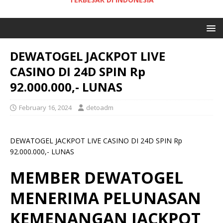
DEWATOGEL JACKPOT LIVE
CASINO DI 24D SPIN Rp
92.000.000,- LUNAS
February 16, 2024
detoadm
DEWATOGEL JACKPOT LIVE CASINO DI 24D SPIN Rp
92.000.000,- LUNAS
MEMBER DEWATOGEL
MENERIMA PELUNASAN
KEMENANGAN JACKPOT