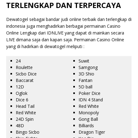
TERLENGKAP DAN TERPERCAYA
Dewatogel sebagai bandar judi online terbaik dan terlengkap di
indonesia juga menghadirkan berbagai permainan Casino
Online Lengkap dari IDNLIVE yang dapat di mainkan secara
LIVE dimana saja dan kapan saja. Permainan Casino Online
yang di hadirkan di dewatogel meliputi :
24
Suwit
Roulette
Samgong
Sicbo Dice
3D Shio
Baccarat
Fantan
12D
5D ball
Oglok
Poker Dice
Dice 6
IDN 4 Stand
Head Tail
Red White
Red White
Monopoly
24D Spin
Gong Ball
48D
Billiards
Bingo Sicbo
Dragon Tiger