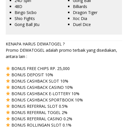
24D Spin
Gong Ball
48D
Billiards
Bingo Sicbo
Dragon Tiger
Shio Fights
Xoc Dia
Gong Ball Jitu
Duel Dice
KENAPA HARUS DEWATOGEL ?
Promo DEWATOGEL adalah promo terbaik yang disediakan,
antara lain :
BONUS FREE CHIPS RP. 25,000
BONUS DEPOSIT 10%
BONUS CASHBACK SLOT 10%
BONUS CASHBACK CASINO 10%
BONUS CASHBACK E-LOTTERY 10%
BONUS CASHBACK SPORTBOOK 10%
BONUS REFERRAL SLOT 0.5%
BONUS REFERRAL TOGEL 2%
BONUS REFERRAL CASINO 0.2%
BONUS ROLLINGAN SLOT 0.1%