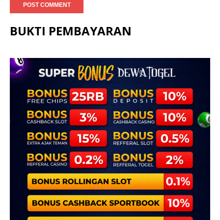
BUKTI PEMBAYARAN