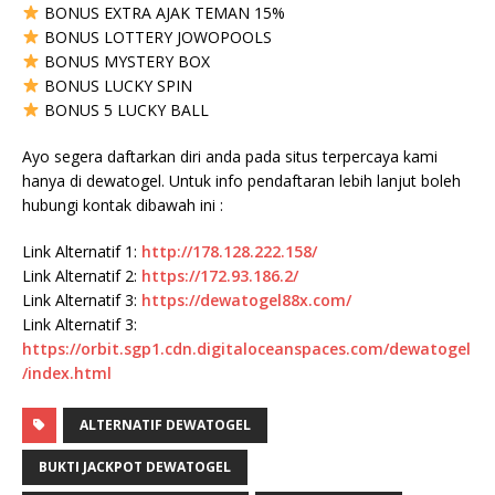
BONUS EXTRA AJAK TEMAN 15%
BONUS LOTTERY JOWOPOOLS
BONUS MYSTERY BOX
BONUS LUCKY SPIN
BONUS 5 LUCKY BALL
Ayo segera daftarkan diri anda pada situs terpercaya kami
hanya di dewatogel. Untuk info pendaftaran lebih lanjut boleh
hubungi kontak dibawah ini :
Link Alternatif 1:
http://178.128.222.158/
Link Alternatif 2:
https://172.93.186.2/
Link Alternatif 3:
https://dewatogel88x.com/
Link Alternatif 3:
https://orbit.sgp1.cdn.digitaloceanspaces.com/dewatogel
/index.html
ALTERNATIF DEWATOGEL
BUKTI JACKPOT DEWATOGEL