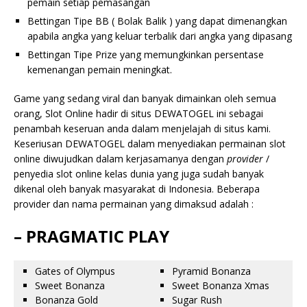
pemain setiap pemasangan
Bettingan Tipe BB ( Bolak Balik ) yang dapat dimenangkan
apabila angka yang keluar terbalik dari angka yang dipasang
Bettingan Tipe Prize yang memungkinkan persentase
kemenangan pemain meningkat.
Game yang sedang viral dan banyak dimainkan oleh semua
orang, Slot Online hadir di situs DEWATOGEL ini sebagai
penambah keseruan anda dalam menjelajah di situs kami.
Keseriusan DEWATOGEL dalam menyediakan permainan slot
online diwujudkan dalam kerjasamanya dengan
provider
/
penyedia slot online kelas dunia yang juga sudah banyak
dikenal oleh banyak masyarakat di Indonesia. Beberapa
provider dan nama permainan yang dimaksud adalah :
– PRAGMATIC PLAY
Gates of Olympus
Pyramid Bonanza
Sweet Bonanza
Sweet Bonanza Xmas
Bonanza Gold
Sugar Rush