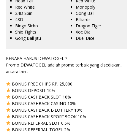
Head Tail
Red White
Red White
Monopoly
24D Spin
Gong Ball
48D
Billiards
Bingo Sicbo
Dragon Tiger
Shio Fights
Xoc Dia
Gong Ball Jitu
Duel Dice
KENAPA HARUS DEWATOGEL ?
Promo DEWATOGEL adalah promo terbaik yang disediakan,
antara lain :
BONUS FREE CHIPS RP. 25,000
BONUS DEPOSIT 10%
BONUS CASHBACK SLOT 10%
BONUS CASHBACK CASINO 10%
BONUS CASHBACK E-LOTTERY 10%
BONUS CASHBACK SPORTBOOK 10%
BONUS REFERRAL SLOT 0.5%
BONUS REFERRAL TOGEL 2%