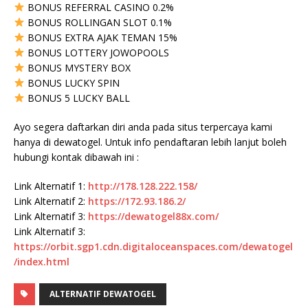
BONUS REFERRAL CASINO 0.2%
BONUS ROLLINGAN SLOT 0.1%
BONUS EXTRA AJAK TEMAN 15%
BONUS LOTTERY JOWOPOOLS
BONUS MYSTERY BOX
BONUS LUCKY SPIN
BONUS 5 LUCKY BALL
Ayo segera daftarkan diri anda pada situs terpercaya kami
hanya di dewatogel. Untuk info pendaftaran lebih lanjut boleh
hubungi kontak dibawah ini :
Link Alternatif 1:
http://178.128.222.158/
Link Alternatif 2:
https://172.93.186.2/
Link Alternatif 3:
https://dewatogel88x.com/
Link Alternatif 3:
https://orbit.sgp1.cdn.digitaloceanspaces.com/dewatogel
/index.html
ALTERNATIF DEWATOGEL